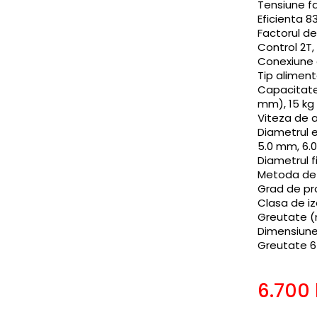
Tensiune far
Eficienta 8
Factorul de
Control 2T,
Conexiune 
Tip aliment
Capacitate
mm), 15 kg
Viteza de a
Diametrul e
5.0 mm, 6
Diametrul f
Metoda de r
Grad de pro
Clasa de iz
Greutate (
Dimensiune
Greutate 6
6.700