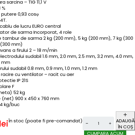
a sarcina – TIG 11,1 V
3 %
 putere 0,93 cosφ
 4T.
cablu de lucru EURO central
ator de sarma Incorporat, 4 role
 tambur de sarma 2 kg (200 mm), 5 kg (200 mm), 7 kg (300
 (300 mm)
vans a firului 2 – 18 m/min
lectrodului sudabil 1.6 mm, 2.0 mm, 2.5 mm, 3.2 mm, 4.0 mm,
.0 mm
irului sudabil 0.8 mm, 0.9 mm, 1.0 mm, 1.2 mm
acire cu ventilator – racit cu aer
tectie IP 21S
olare F
neta) 52 kg
 (net) 900 x 450 x 760 mm
4 kg/buc
În stoc (poate fi pre-comandat)
ADAUGĂ
lei
ÎN COȘ
CUMPARA ACUM