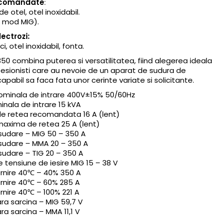
ecomandate
:
 de otel, otel inoxidabil.
n mod MIG).
lectrozi:
ici, otel inoxidabil, fonta.
50 combina puterea si versatilitatea, fiind alegerea ideala
fesionisti care au nevoie de un aparat de sudura de
capabil sa faca fata unor cerinte variate si solicitante.
ominala de intrare 400V±15% 50/60Hz
nala de intrare 15 kVA
de retea recomandata 16 A (lent)
maxima de retea 25 A (lent)
sudare – MIG 50 – 350 A
sudare – MMA 20 – 350 A
sudare – TIG 20 – 350 A
tensiune de iesire MIG 15 – 38 V
rnire 40℃ – 40% 350 A
rnire 40℃ – 60% 285 A
rnire 40℃ – 100% 221 A
ra sarcina – MIG 59,7 V
ra sarcina – MMA 11,1 V