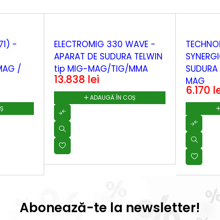
1) -
ELECTROMIG 330 WAVE -
TECHNO
APARAT DE SUDURA TELWIN
SYNERGI
tip MIG-MAG/TIG/MMA
SUDURA 
13.838
lei
MAG
6.170
l
ADAUGĂ ÎN COȘ
OȘ
Abonează-te la newsletter!