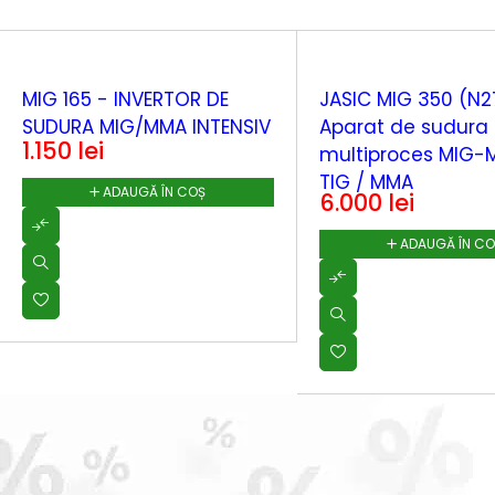
MIG 165 - INVERTOR DE
JASIC MIG 350 (N27
SUDURA MIG/MMA INTENSIV
Aparat de sudura
1.150
lei
multiproces MIG-MAG /
TIG / MMA
ADAUGĂ ÎN COȘ
6.000
lei
ADAUGĂ ÎN C