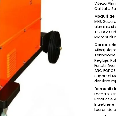
Viteza Alime
Calitate Sud
Moduri de
MIG: Sudura
aluminiu si
TIG DC: Sud
MMA: Sudura
Caracteris
Afisaj Digit
Tehnologie I
Reglaje: Po
Functii Ava
ARC FORCE 
Suport si Mo
derulare ra
Domenii de
Lacatus str
Productie v
Intretinere 
Lucrari de 