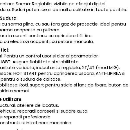
ntare Sarma: Reglabila, vizibila pe afisajul digital.
ura: Suduri puternice si de inalta calitate in toate pozitiile.
 Sudura
:
 cu sarma plina, cu sau fara gaz de protectie. Ideal pentru
 sarme acoperite cu pulbere.
ura in curent continuu cu aprindere Lift Arc.
 cu electrozi acoperiti, cu setare manuala.
tici
:
al: Pentru un control usor si clar al parametrilor.
GBT: Asigura fiabilitate si stabilitate.
laritate variabila, inductanta reglabila, 2T/4T (mod MIG).
nsate: HOT START pentru aprinderea usoara, ANTI-LIPIREA si
pentru o sudura de calitate.
bilitate: Roti, suport pentru sticle si lant de fixare; buton de
pida a sarmei.
 Utilizare
:
uctural, ateliere de lacatus.
ehicule, reparatii caroserii si sudare auto.
si reparatii profesionale.
constructii si intretinere mecanica.