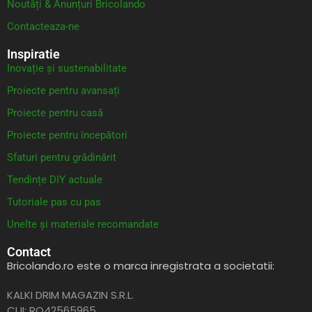
Noutăți & Anunțuri Bricolando
Contacteaza-ne
Inspiratie
Inovație și sustenabilitate
Proiecte pentru avansați
Proiecte pentru casă
Proiecte pentru începători
Sfaturi pentru grădinărit
Tendințe DIY actuale
Tutoriale pas cu pas
Unelte și materiale recomandate
Contact
Bricolando.ro este o marca inregistrata a societatii:
KALKI DRIM MAGAZIN S.R.L.
CUI: RO42565965