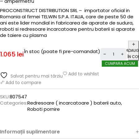
– ampermetru
PROCONSTRUCT DISTRIBUTION SRL – importator oficial in
Romania al firmei TELWIN S.P.A. ITALIA, care de peste 50 de
ani este lider mondial in fabricarea de aparate de sudura,
roboti si redresoare incarcatoare pentru baterii si aparate
de taiere cu plasma
ADAUG
În stoc (poate fi pre-comandat)
1.065
lei
ÎN CO
CUMPARA ACUM
Add to wishlist
Salvat pentru mai târziu
Add to compare
SKU:
807547
Categories:
Redresoare ( incarcatoare ) baterii auto
,
Roboti pornire
Informații suplimentare