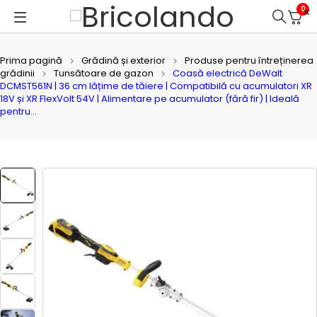
0
Prima pagină
Grădină și exterior
Produse pentru întreținerea
grădinii
Tunsătoare de gazon
Coasă electrică DeWalt
DCMST561N | 36 cm lățime de tăiere | Compatibilă cu acumulatori XR
18V și XR FlexVolt 54V | Alimentare pe acumulator (fără fir) | Ideală
pentru…