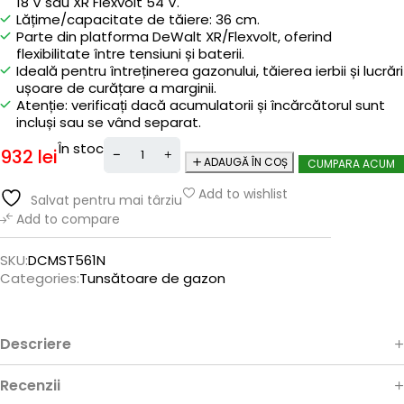
18 V sau XR Flexvolt 54 V.
Lățime/capacitate de tăiere: 36 cm.
Parte din platforma DeWalt XR/Flexvolt, oferind
flexibilitate între tensiuni și baterii.
Ideală pentru întreținerea gazonului, tăierea ierbii și lucrări
ușoare de curățare a marginii.
Atenție: verificați dacă acumulatorii și încărcătorul sunt
incluși sau se vând separat.
În stoc
932
lei
ADAUGĂ ÎN COȘ
CUMPARA ACUM
Add to wishlist
Salvat pentru mai târziu
Add to compare
SKU:
DCMST561N
Categories:
Tunsătoare de gazon
Descriere
Recenzii