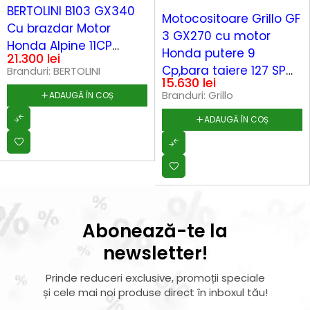
BERTOLINI B103 GX340
Motocositoare Grillo GF
Cu brazdar Motor
3 GX270 cu motor
Honda Alpine 11CP
Honda putere 9
21.300
lei
Lama cosire 140 cm
Cp,bara taiere 127 SP
Branduri:
BERTOLINI
SF/SP
15.630
lei
iarba, 6 viteze
Branduri:
Grillo
ADAUGĂ ÎN COȘ
ADAUGĂ ÎN COȘ
Abonează-te la
newsletter!
Prinde reduceri exclusive, promoții speciale
și cele mai noi produse direct în inboxul tău!