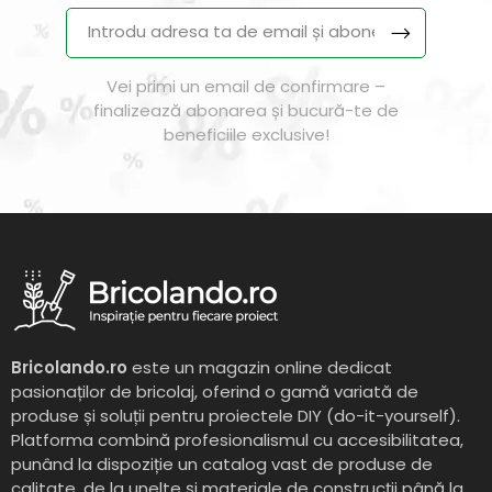
Vei primi un email de confirmare –
finalizează abonarea și bucură-te de
beneficiile exclusive!
Bricolando.ro
este un magazin online dedicat
pasionaților de bricolaj, oferind o gamă variată de
produse și soluții pentru proiectele DIY (do-it-yourself).
Platforma combină profesionalismul cu accesibilitatea,
punând la dispoziție un catalog vast de produse de
calitate, de la unelte și materiale de construcții până la