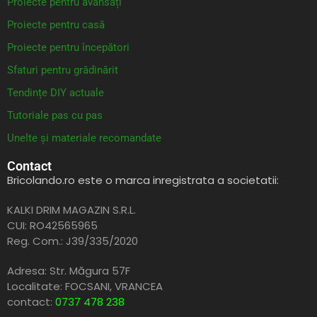
Proiecte pentru avansați
Proiecte pentru casă
Proiecte pentru începători
Sfaturi pentru grădinărit
Tendințe DIY actuale
Tutoriale pas cu pas
Unelte și materiale recomandate
Contact
Bricolando.ro este o marca inregistrata a societatii:
KALKI DRIM MAGAZIN S.R.L.
CUI: RO42565965
Reg. Com.: J39/335/2020
Adresa: Str. Măgura 57F
Localitate: FOCSANI,
VRANCEA
contact:
0737 478 238