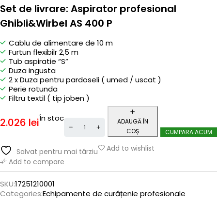
Set de livrare: Aspirator profesional
Ghibli&Wirbel AS 400 P
Cablu de alimentare de 10 m
Furtun flexibilr 2,5 m
Tub aspiratie “S”
Duza ingusta
2 x Duza pentru pardoseli ( umed / uscat )
Perie rotunda
Filtru textil ( tip joben )
În stoc
2.026
lei
ADAUGĂ ÎN
COȘ
CUMPARA ACUM
Add to wishlist
Salvat pentru mai târziu
Add to compare
SKU:
17251210001
Categories:
Echipamente de curățenie profesionale