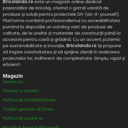
Bricolando.ro
este un magazin online dedicat
pasionaților de bricolaj, oferind o gamă variată de
produse și soluții pentru proiectele DIY (do-it-yourself).
Platforma combină profesionalismul cu accesibilitatea,
punând la dispoziție un catalog vast de produse de
calitate, de la unelte și materiale de construcții până la
accesorii pentru casă și grădină. Cu un accent puternic
pe sustenabilitate și inovație,
Bricolando.ro
își propune
să inspire creativitatea și să sprijine clienții în realizarea
proiectelor lor, indiferent de complexitate. Simplu, rapid și
eficient!
Magazin
Despre noi
Termeni si Conditii
Politica de Confidentialitate
Conditii generale de livrare
Politica de cookie-uri
Noutăți & Anunțuri Bricolando