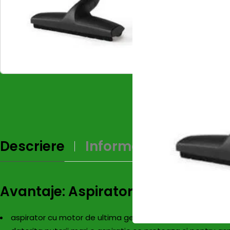
Descriere
Informații Supliment
Avantaje: Aspirator profesional 
aspirator cu motor de ultima generatie ce asigura un 