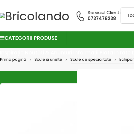
Serviciul Clienti
0737478238
CATEGORII PRODUSE
Inspirație
Noutăți & Anunțuri
Informații
Plata in rate
Prima pagină
Scule și unelte
Scule de specialitate
Echipa