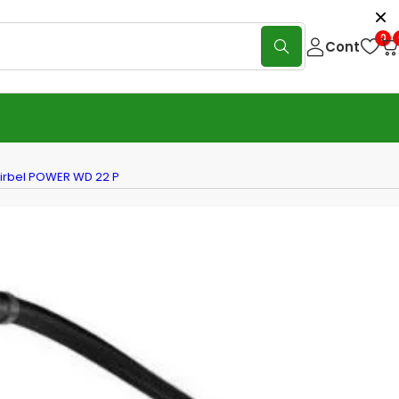
0
Cont
hirbel POWER WD 22 P
tor profesional Ghibli&Whirbel
 WD 22 P
(0 Reviews)
Scrie o recenzie
je: Aspirator profesional
i&Whirbel POWER 22 P