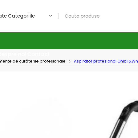
Despre noi
Contact
mente de curățenie profesionale
Aspirator profesional Ghibli&W
Aspira
POWER
Avanta
Ghibl