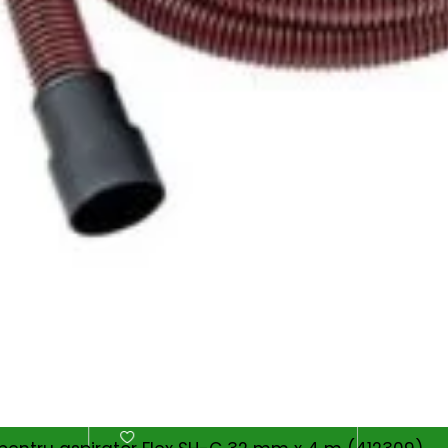
nal
Aspirator profesional
Aspirato
 IK
spalare/extractie Ghibli-
Ghibli&
2.026
l
Whirbel Power Extra 7 P
2.424
lei
OȘ
ADAUGĂ ÎN COȘ