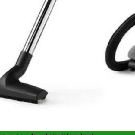
1.770
l
Salvat 
SKU:
146512
Categories
are
Recenzii (0)
Ghibli&Whirbel POWER 22 P
raport performanta/consum optim