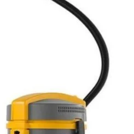
r cu motor de ultima generatie ce asigura un raport
anta/consum optim
puterii mari e aspiratie se preteaza si pentru aspirarea
r grele din sticla, metal, etc
tru utilizarea in birouri, hoteluri, restaurante, unitati de
tc
filtru textil pentru praf si filtru de nylon
u flotor pentru protectia motorului la aspirarea lichidelor
 ABS, rezistenta la socuri mecanice
 livrare: Aspirator profesional
i&Whirbel POWER 22 P
 alimentare de 10 m
u maner 2,5 m
ratie cromat din 2 bucati
ntru mocheta
usta
tru pardoseli
tunda
til ( joben ), filtru de nylon