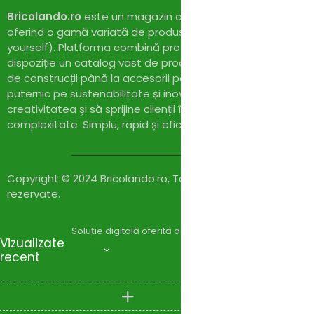
Bricolando.ro
este un magazin online dedicat pasionaților 
oferind o gamă variată de produse și soluții pentru proiect
yourself). Platforma combină profesionalismul cu accesibil
dispoziție un catalog vast de produse de calitate, de la un
de construcții până la accesorii pentru casă și grădină. Cu
puternic pe sustenabilitate și inovație,
Bricolando.ro
își pr
creativitatea și să sprijine clienții în realizarea proiectelor l
complexitate. Simplu, rapid și eficient!
Copyright © 2024 Bricolando.ro, Toate drepturile
rezervate.
Soluție digitală oferită de
Zylaris Group România – Co
Vizualizate
recent
Compare
(0)