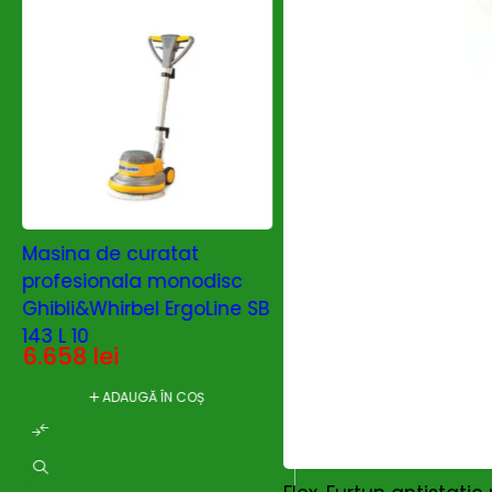
Masina de curatat
Aspirator profesio
profesionala monodisc
Ghibli&Wirbel AS 27
1.937
lei
Ghibli&Whirbel ErgoLine SB
143 L 10
ADAUGĂ ÎN C
6.658
lei
ADAUGĂ ÎN COȘ