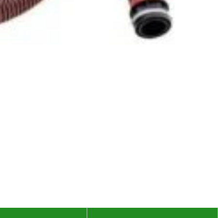
r profesional
Aspirator profesional
Wirbel AS 400 P
Ghibli&Wirbel AS 400 IK
ei
2.292
lei
ADAUGĂ ÎN COȘ
ADAUGĂ ÎN COȘ