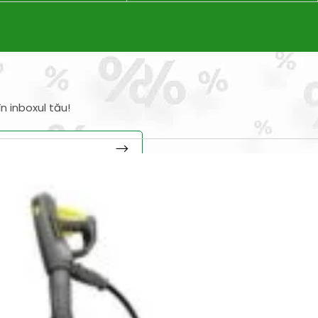
n inboxul tău!
iciile exclusive!
nspiratie
Contact
Bricolando.ro este o marca
ovație și sustenabilitate
inregistrata a societatii:
oiecte pentru avansați