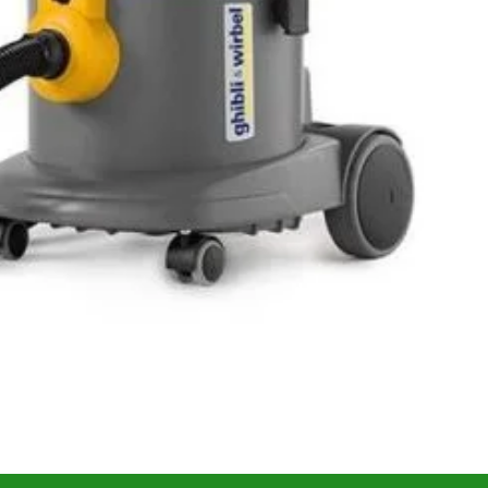
În stoc
ei
ADAUGĂ ÎN
COȘ
CUMPARA ACUM
Add to wishlist
Add to compare
pentru mai târziu
10001
:
Echipamente de curățenie profesionale