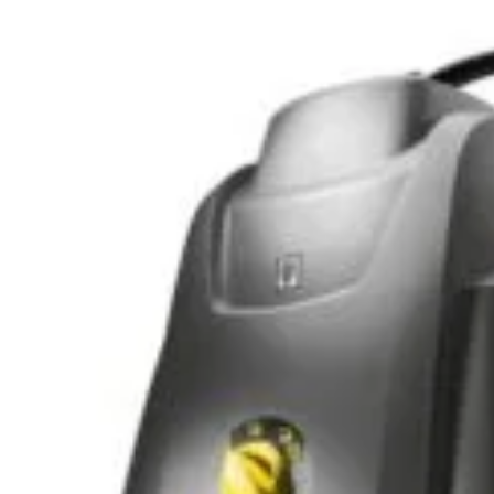
de bricolaj,
Politica de Confidentialitate
Pr
ele DIY (do-it-
Conditii generale de livrare
Pr
itatea, punând la
elte și materiale
Politica de cookie-uri
Sf
 un accent
Noutăți & Anunțuri Bricolando
Te
opune să inspire
or, indiferent de
Contacteaza-ne
Tu
Un
nsultanță & Transformare Digitală