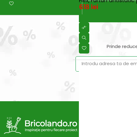
Flex, Furtun antistati
618
lei
Prinde reduce
Vei primi un ema