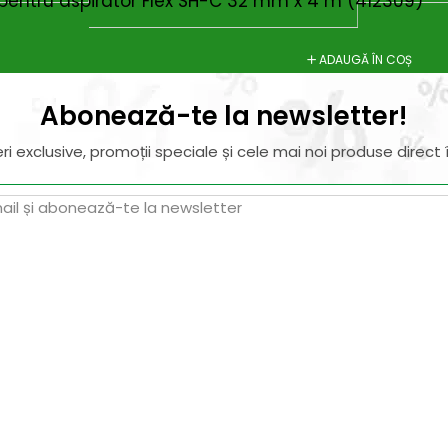
c pentru aspirator Flex SH-C 32 mm x 4 m (412309)
ADAUGĂ ÎN COȘ
Abonează-te la newsletter!
ri exclusive, promoții speciale și cele mai noi produse direct î
il de confirmare – finalizează abonarea și bucură-te de benef
Magazin
I
Despre noi
In
Termeni si Conditii
Pr