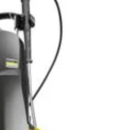
KALKI DRIM MAGAZIN S.R.L.
oiecte pentru casă
CUI: RO42565965
oiecte pentru începători
Reg. Com.: J39/335/2020
aturi pentru grădinărit
Adresa: Str. Măgura 57F
ndințe DIY actuale
Localitate: FOCSANI,
VRANCEA
toriale pas cu pas
contact:
0737 478 238
elte și materiale recomandate
Compare
Remove all products