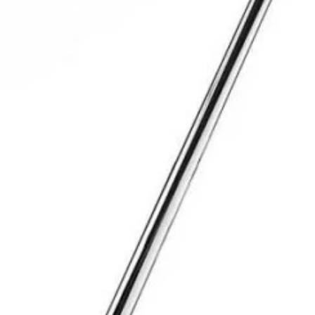
aspirato
perform
datorita 
deseurilo
ideal pen
revice, e
dotat cu 
echipat c
cuva din
Set de
Ghibl
Cablu de
Furtun c
Tub aspi
Perie pe
Duza ing
Duza pen
Perie ro
filtru tex