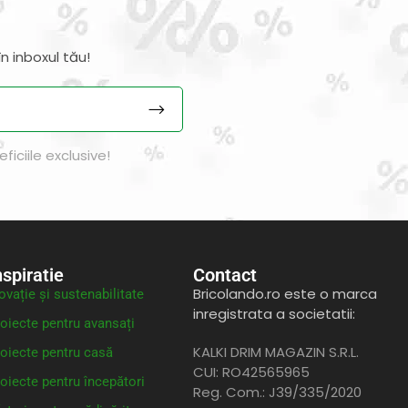
n inboxul tău!
iciile exclusive!
nspiratie
Contact
Bricolando.ro este o marca
ovație și sustenabilitate
inregistrata a societatii:
oiecte pentru avansați
KALKI DRIM MAGAZIN S.R.L.
oiecte pentru casă
CUI: RO42565965
oiecte pentru începători
Reg. Com.: J39/335/2020