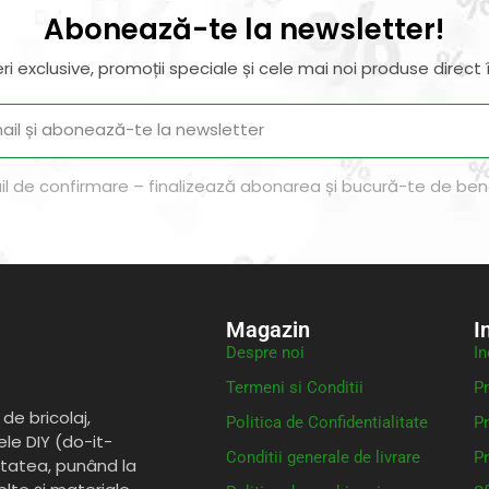
Abonează-te la newsletter!
ri exclusive, promoții speciale și cele mai noi produse direct î
il de confirmare – finalizează abonarea și bucură-te de benef
Magazin
I
Despre noi
In
Termeni si Conditii
Pr
de bricolaj,
Politica de Confidentialitate
Pr
ele DIY (do-it-
Conditii generale de livrare
Pr
itatea, punând la