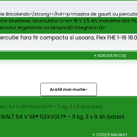
rcutie fara fir compacta si usoara, Flex FHE 1-16 18.0
ADAUGĂ ÎN COȘ
Arată mai multe
ALT 54 V XR® FLEXVOLT® – 11 kg, 3 x 9 Ah baterii
CITEȘTE MAI MULT