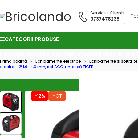
Serviciul Clienti
0737478238
CATEGORII PRODUSE
Inspirație
Noutăți & Anunțuri
Informații
Plata in rate
Prima pagină
Echipamente electrice
Echipamente și soluții t
electrozi Ø 1,6–4,0 mm, set ACC + mască TIGER
-12%
HOT