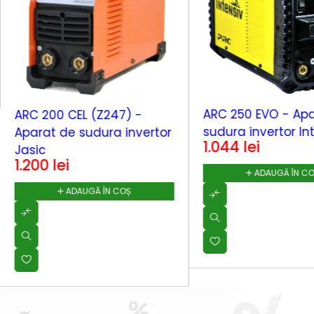
ARC 250 EVO - Apa
ARC 200 CEL (Z247) -
sudura invertor In
Aparat de sudura invertor
1.044
lei
Jasic
1.200
lei
ADAUGĂ ÎN C
ADAUGĂ ÎN COȘ