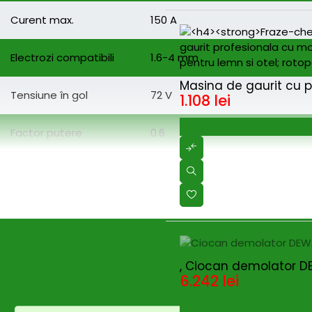
Curent max.
150 A
Electrozi compatibili
1.6-4 mm
HOT
Masina de gaurit cu pe
Tensiune în gol
72 V
1.108
lei
Factor putere
0.6
Clasă de protecţie
IP21
Interval de funcţionare
140 A @ 7%, 150 A @ 60%
Dimensiuni (L×l×Î)
380 × 420 × 170 mm
SOLD OUT
, Ciocan demolator DEW
6.242
lei
Greutate netă
4.2 kg