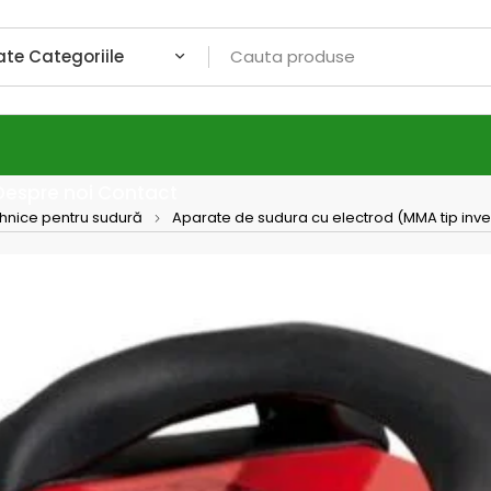
Despre noi
Contact
ehnice pentru sudură
Aparate de sudura cu electrod (MMA tip inve
Telwin
Telwi
sudură
4,0 m