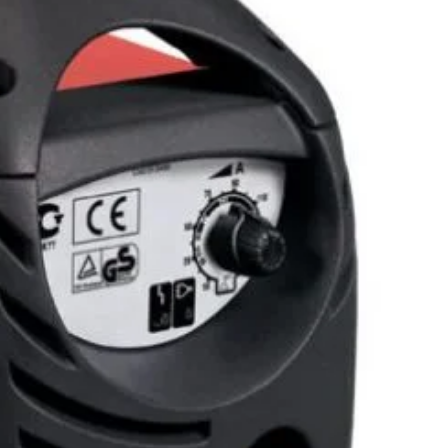
ORCE165ACXM_N
este un aparat de sudură tip invertor
150 A, proiectat pentru electrozi cu diametru între
1.6-4
 pentru ateliere mici şi sudură semiprofesională.
ţiile
ARC FORCE
(amorsare optimă),
ANTI-STICK
(reduce
trodului) şi
HOT-START
(pregătire rapidă a arcului), toate
rcasă compactă de
≈4.2 kg
.
onţine:
invertor Telwin FORCE165ACXM_N, mască sudură
uri cu cleste port-electrod şi masă, perie cu ciocan pentru
În stoc
ADAUG
lei
2.100
lei
(Salvează
252
lei
)
ÎN COȘ
CUMPARA ACUM
Add to wishlist
Add to compare
pentru mai târziu
165 ACXM_N
:
Aparate de sudura cu electrod (MMA tip invertor)