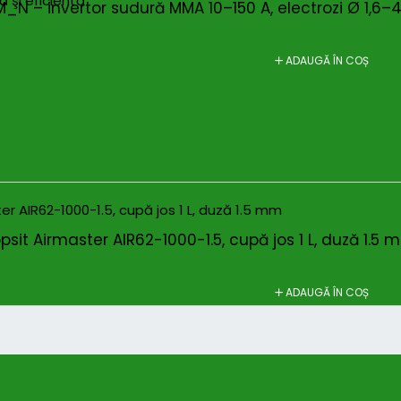
 şi eficientă
_N – invertor sudură MMA 10–150 A, electrozi Ø 1,6
ADAUGĂ ÎN COȘ
opsit Airmaster AIR62-1000-1.5, cupă jos 1 L, duză 1.5
ADAUGĂ ÎN COȘ