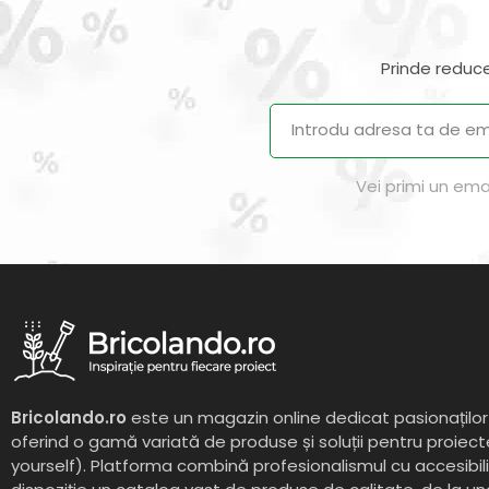
Prinde reduce
Vei primi un ema
Bricolando.ro
este un magazin online dedicat pasionaților 
oferind o gamă variată de produse și soluții pentru proiect
yourself). Platforma combină profesionalismul cu accesibil