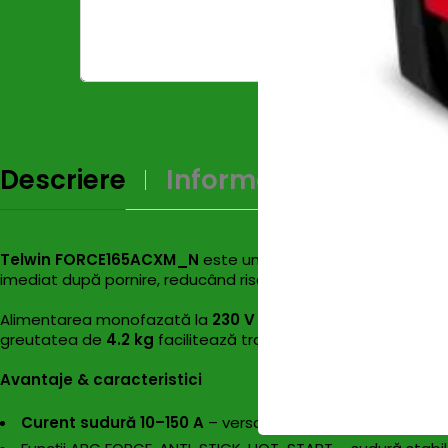
Descriere
Informații Supliment
Telwin FORCE165ACXM_N
este un invertor performant pen
imediat după pornire, reducând riscul de porţiuni imperfecte
Alimentarea monofazată la
230 V
îl face compatibil cu majo
greutatea de
4.2 kg
facilitează transportul şi depozitarea.
Avantaje & caracteristici
Curent sudură 10–150 A
– versatil pentru electrozi 1.6–
-12%
HOT