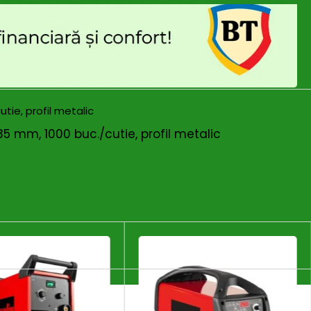
 mm, 1000 buc./cutie, profil metalic