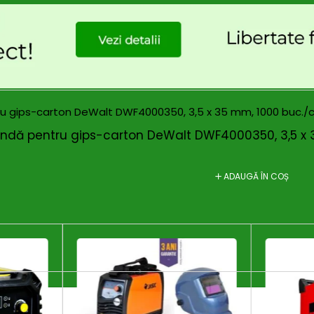
x, fontă
andă pentru gips-carton DeWalt DWF4000350, 3,5 x 35
ADAUGĂ ÎN COȘ