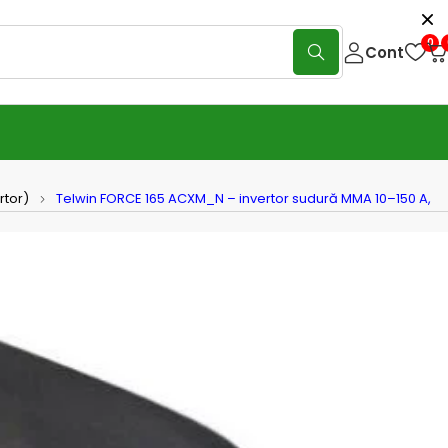
0
Cont
rtor)
Telwin FORCE 165 ACXM_N – invertor sudură MMA 10–150 A,
n FORCE 165 ACXM_N – invertor
 MMA 10–150 A, electrozi Ø 1,6–
m, set ACC + mască TIGER
(0 Reviews)
Scrie o recenzie