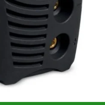
zi 1.6–4 mm. Funcţia
ARC – FORCE
asigură un arc stabil
ART
garantează pornirea rapidă.
izare regulată. Carcasa compactă (≈ 380 × 420 × 170 mm) şi