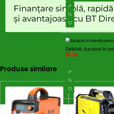
Aplicare
Sudură MMA – rutilici, bazici, ino
DeWalt, Șuruburi în b
81
lei
Produse similare