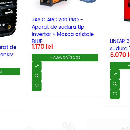
JASIC ARC 200 PRO -
Aparat de sudura tip
invertor + Masca cristale
LINEAR 3
BLUE
1.170
lei
rat de
sudura 
6.070
l
tensiv
ADAUGĂ ÎN COȘ
OȘ