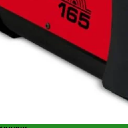
are
Recenzii (0)
tru sudură MMA, livrând curent maxim de
150 A
pentru electro
. Funcţia
ANTI-STICK
previne lipirea electrodului, iar
HOT-ST
ritatea atelierelor, iar clasa de protecţie IP21 permite util
4 mm