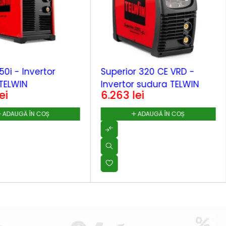
50i - Invertor
Superior 320 CE VRD -
TELWIN
Invertor sudura TELWIN
ei
6.263
lei
ADAUGĂ ÎN COȘ
ADAUGĂ ÎN COȘ