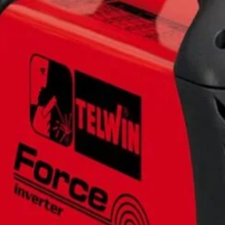
Telwin F
MMA/CC de 
mm
, ideal
Include func
lipirea elec
într-o ca
Pachetul c
TIGER, cabl
zgură.
1.848
Salvat 
SKU:
FORCE
Categories