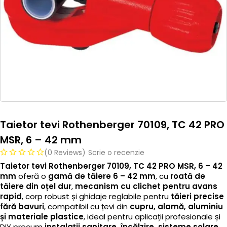
Taietor tevi Rothenberger 70109, TC 42 PRO
MSR, 6 – 42 mm
(0 Reviews)
Scrie o recenzie
Taietor tevi Rothenberger 70109, TC 42 PRO MSR, 6 – 42
mm
oferă o
gamă de tăiere 6 – 42 mm
, cu
roată de
tăiere din oțel dur
,
mecanism cu clichet pentru avans
rapid
, corp robust și ghidaje reglabile pentru
tăieri precise
fără bavuri
, compatibil cu țevi din
cupru, alamă, aluminiu
și materiale plastice
, ideal pentru aplicații profesionale și
DIY precum
instalații sanitare, încălzire, sisteme solare,