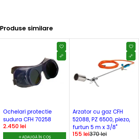
Produse similare
-58%
Ochelari protectie
Arzator cu gaz CFH
sudura CFH 70258
52088, PZ 6500, piezo,
2.450
lei
furtun 5 m x 3/8"
155
lei
370
lei
ADAUGĂ ÎN COȘ