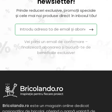
newsletter!
Prinde reduceri exclusive, promoții speciale
și cele mai noi produse direct în inboxul tău!
Vei primi un email de confirmare –
finalizează abonarea și bucură-te de
beneficiile exclusive!
Bricolando.ro
este un magazin online dedicat
pasionaților de bricolaj, oferind o gamă variată de