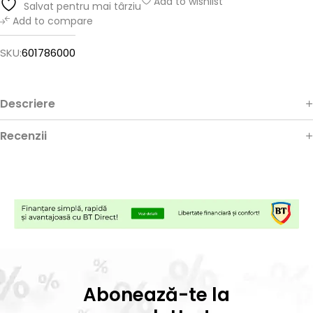
Add to wishlist
Salvat pentru mai târziu
Add to compare
SKU:
601786000
Descriere
Recenzii
Abonează-te la