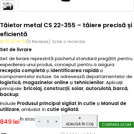
Tăietor metal CS 22-355 – tăiere precisă și
eficientă
(0 Reviews)
Scrie o recenzie
Set de livrare
Set de livrare reprezintă pachetul standard pregătit pentru
expedierea unui produs, conceput pentru a asigura
recepția completă
și
identificarea rapidă
a
componentelor incluse. Se adresează departamentelor de
logistică
,
magazinelor online
și
tehnicienilor
. Aplicații
principale:
bricolaj
,
construcții
,
solar
,
autorulotă
,
barcă
,
backup
.
Include
Produsul principal sigilat în cutie
și
Manual de
utilizare
, ambalat în
cutie sigilată
.
În stoc
849
lei
ADAUGĂ ÎN COȘ
CUMPARA ACUM