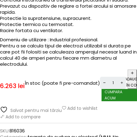
Prevazut cu dispozitiv de reglare a fortei arcului si amorsare
rapida.
Protectie la supratensiune, supracurent.
Protectie termica cu termostat.
Racire fortata cu ventilator.
Domeniu de utilizare : Industrial profesional.
Pentru a se calcula tipul de electrozi utilizabil si durata pe
care pot fii folositi se calculeaza amperajul necesar luand in
calcul 40 de amperi pentru fiecare mm diametru al
electrodului.
ADAU
În stoc (poate fi pre-comandat)
6.263
lei
ÎN CO
CUMPARA
ACUM
Add to wishlist
Salvat pentru mai târziu
Add to compare
SKU:
816036
Categories:
Aparate de sudura cu electrod (MMA tip