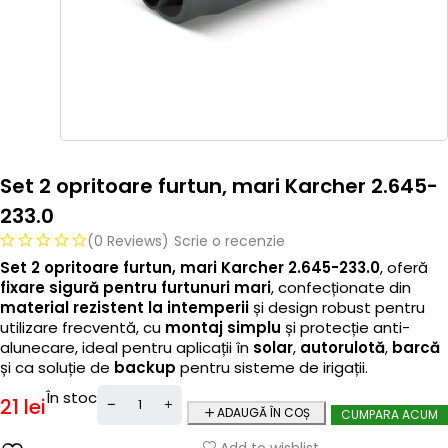
Set 2 opritoare furtun, mari Karcher 2.645-
233.0
(0 Reviews)
Scrie o recenzie
Set 2 opritoare furtun, mari Karcher 2.645-233.0
, oferă
fixare sigură pentru furtunuri mari
, confecționate din
material rezistent la intemperii
și design robust pentru
utilizare frecventă, cu
montaj simplu
și protecție anti-
alunecare, ideal pentru aplicații în
solar
,
autorulotă
,
barcă
și ca soluție de
backup
pentru sisteme de irigații.
În stoc
21
lei
ADAUGĂ ÎN COȘ
CUMPARA ACUM