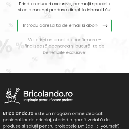
Prinde reduceri exclusive, promoții speciale
și cele mai noi produse direct în inboxul tău!
Vei primi un email de confirmare –
finalizează abonarea și bucură-te de
beneficiile exclusive!
Bricolando.ro
este un magazin online dedicat
pasionaților de bricolaj, oferind o gamă variată de
produse și soluții pentru proiectele DIY (do-it-yourself).