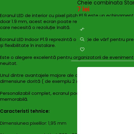
Cheie combinata Sta
7
lei
Ecranul LED de interior cu pixel pitch P1.9 este un echipament
doar 1.9 mm, acest ecran poate reproduce imagini extrem de d
care necesită o rezoluție înaltă.
Ecranul LED Indoor P1.9 reprezintă o soluție de vârf pentru 
și flexibilitate în instalare.
Este o alegere excelentă pentru organizatorii de evenimente
neuitat.
Unul dintre avantajele majore ale acestui ecran este modu
dimensiune dorită ( de exemplu 2 x 3 m sau 10 x 15 m ).
Personalizabil complet, ecranul poate fi adaptat pentru a se po
memorabilă.
Caracteristi tehnice:
Dimensiunea pixelilor: 1,95 mm