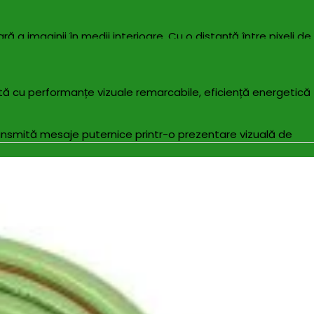
ă a imaginii în medii interioare. Cu o distanță între pixeli de
xpoziții, prezentări corporative și campanii publicitare
sată cu performanțe vizuale remarcabile, eficiență energetică
ansmită mesaje puternice printr-o prezentare vizuală de
ză ușor, permitând construirea unui ecran la orice
sigurându-se că fiecare prezentare este nu doar vizibilă, ci și