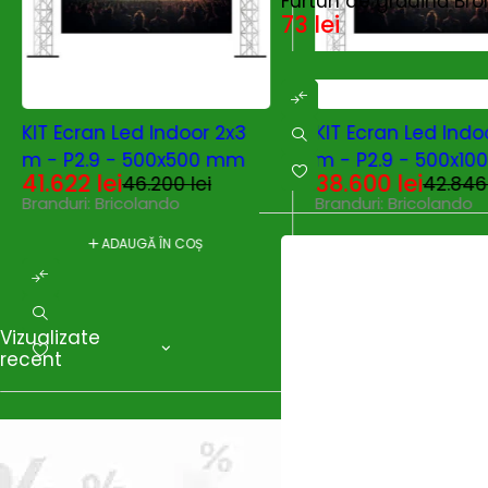
Furtun de grădină Bro
73
lei
-10%
HOT
-10%
HOT
KIT Ecran Led Indoor 2x3
KIT Ecran Led Indo
m - P2.9 - 500x500 mm
m - P2.9 - 500x1
41.622
lei
38.600
lei
46.200
lei
42.84
Branduri:
Bricolando
Branduri:
Bricolando
ADAUGĂ ÎN COȘ
ADAUGĂ ÎN C
Vizualizate
recent