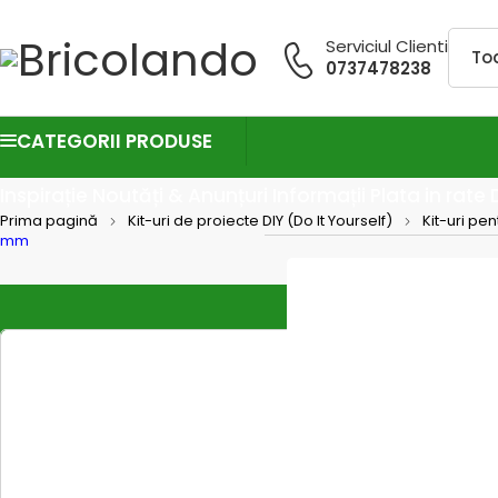
Serviciul Clienti
0737478238
CATEGORII PRODUSE
Inspirație
Noutăți & Anunțuri
Informații
Plata in rate
Prima pagină
Kit-uri de proiecte DIY (Do It Yourself)
Kit-uri pen
mm