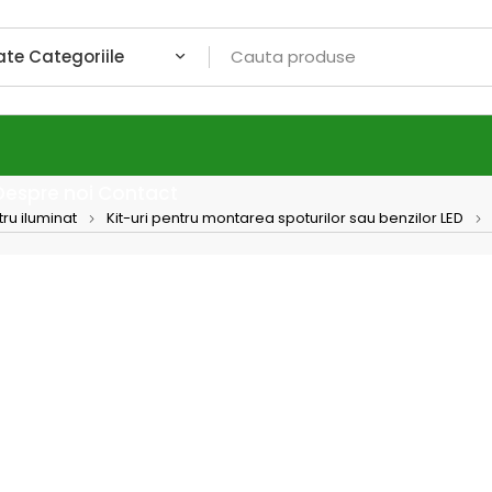
Despre noi
Contact
tru iluminat
Kit-uri pentru montarea spoturilor sau benzilor LED
Bricolando
Panou 
500 
Panoul LED 
premium în 