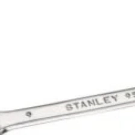
de 1.9 mm o
2.521
l
În stoc (p
Salvat 
SKU:
ECR001
Categories