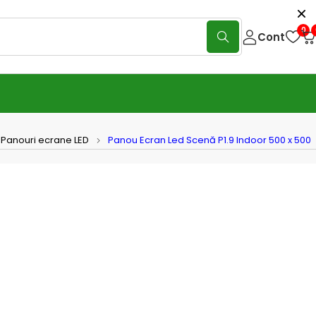
0
Cont
Panouri ecrane LED
Panou Ecran Led Scenă P1.9 Indoor 500 x 500
Ecran Led Scenă P1.9 Indoor 500 x
mm
(0 Reviews)
Scrie o recenzie
P1.9 indoor, cabinet 500×500 mm, este ideal pentru aplicații
interior: studiouri TV, conferințe, showroom-uri. Pixel pitch-ul