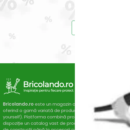
Prinde reduce
Vei primi un ema
Bricolando.ro
este un magazin online dedicat pasionaților 
oferind o gamă variată de produse și soluții pentru proiect
yourself). Platforma combină profesionalismul cu accesibil
dispoziție un catalog vast de produse de calitate, de la un
de construcții până la accesorii pentru casă și grădină. Cu