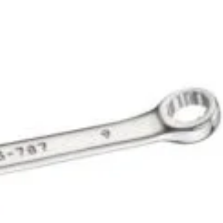
feră detalii fine și o imagine foarte clară.
ei
3.050
lei
(Salvează
529
lei
)
oate fi pre-comandat)
ADAUGĂ
ÎN COȘ
CUMPARA ACUM
Add to wishlist
Add to compare
pentru mai târziu
:
Panouri ecrane LED