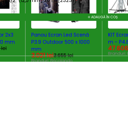
nze 1/2" (12,5 mm) 20 m [23237]
ADAUGĂ ÎN COȘ
-17%
-10%
HO
or 2x3
Panou Ecran Led Scenă
KIT Ecr
000 mm
P3.9 Outdoor 500 x 1000
m - P4.
47.60
6
lei
mm
Branduri:
3.021
lei
3.655
lei
Branduri:
Bricolando
OȘ
ADAUGĂ ÎN COȘ