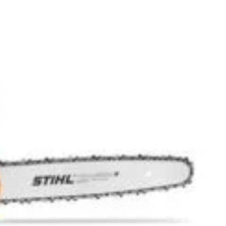
n inboxul tău!
iciile exclusive!
nspiratie
Contact
Bricolando.ro este o marca
ovație și sustenabilitate
inregistrata a societatii:
oiecte pentru avansați
KALKI DRIM MAGAZIN S.R.L.
oiecte pentru casă
CUI: RO42565965
oiecte pentru începători
Reg. Com.: J39/335/2020
aturi pentru grădinărit