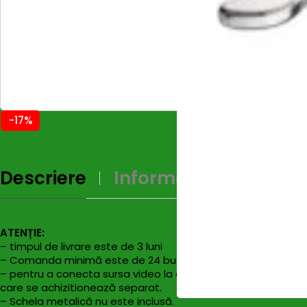
-17%
Descriere
Informații Supliment
ATENȚIE:
– timpul de livrare este de 3 luni
– Comanda minimă este de 24 buc ( 24 buc = ecran de 2 x 3 
– pentru a conecta sursa video la ecranul LED este esențial ut
care se achizitionează separat.
– Schela metalică nu este inclusă.