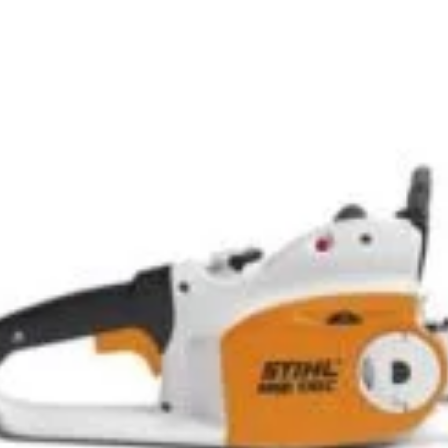
Abonează-te la newsletter!
ri exclusive, promoții speciale și cele mai noi produse direct î
il de confirmare – finalizează abonarea și bucură-te de benef
Magazin
I
Despre noi
In
Termeni si Conditii
Pr
de bricolaj,
Politica de Confidentialitate
Pr
ele DIY (do-it-
Conditii generale de livrare
Pr
itatea, punând la
elte și materiale
Politica de cookie-uri
Sf
 un accent