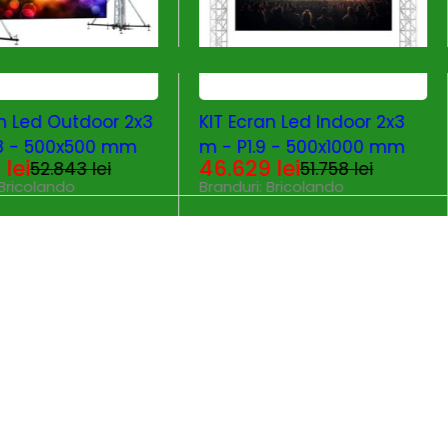
T
-10%
HOT
an Led Outdoor 2x3
KIT Ecran Led Indoor 2x3
8 - 500x500 mm
m - P1.9 - 500x1000 mm
6
lei
46.629
lei
52.843
lei
51.758
lei
Bricolando
Branduri:
Bricolando
ADAUGĂ ÎN COȘ
ADAUGĂ ÎN COȘ