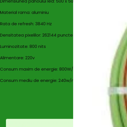
Dimensiunea panoului led: 500 x 500 mm
Material rama: aluminiu
Rata de refresh: 3840 Hz
Densitatea pixelilor: 262144 puncte/mp
Luminozitate: 800 nits
Alimentare: 220v
Consum maxim de energie: 800W/mp
Consum mediu de energie: 240w/mp