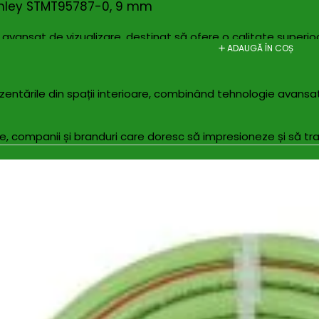
nley STMT95787-0, 9 mm
 avansat de vizualizare, destinat să ofere o calitate superioar
ADAUGĂ ÎN COȘ
etaliate și clare, ceea ce îl face ideal pentru evenimente, e
prezentările din spații interioare, combinând tehnologie avan
, companii și branduri care doresc să impresioneze și să tr
laritatea sa, fiecare panou de 500 mm x 500 mm se conectea
trivi exact specificațiilor și preferințelor fiecărui client, a