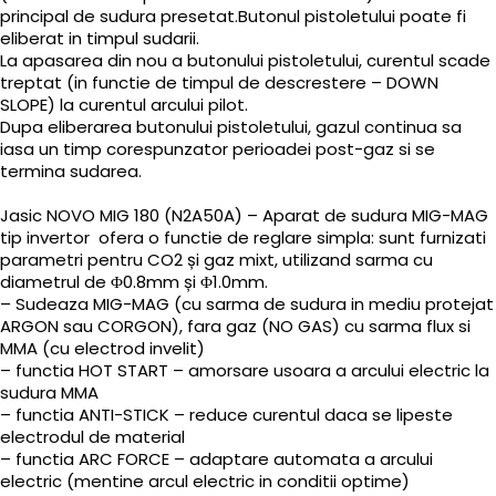
principal de sudura presetat.Butonul pistoletului poate fi
eliberat in timpul sudarii.
La apasarea din nou a butonului pistoletului, curentul scade
treptat (in functie de timpul de descrestere – DOWN
SLOPE) la curentul arcului pilot.
Dupa eliberarea butonului pistoletului, gazul continua sa
iasa un timp corespunzator perioadei post-gaz si se
termina sudarea.
Jasic NOVO MIG 180 (N2A50A) – Aparat de sudura MIG-MAG
tip invertor ofera o functie de reglare simpla: sunt furnizati
parametri pentru CO2 și gaz mixt, utilizand sarma cu
diametrul de Φ0.8mm și Φ1.0mm.
– Sudeaza MIG-MAG (cu sarma de sudura in mediu protejat
ARGON sau CORGON), fara gaz (NO GAS) cu sarma flux si
MMA (cu electrod invelit)
– functia HOT START – amorsare usoara a arcului electric la
sudura MMA
– functia ANTI-STICK – reduce curentul daca se lipeste
electrodul de material
– functia ARC FORCE – adaptare automata a arcului
electric (mentine arcul electric in conditii optime)