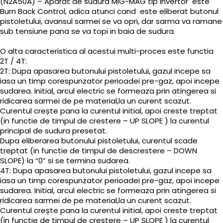
(N2A50A) – Aparat de sudura MIG-MAG tip invertor este
Burn Back Control, adica atunci cand este eliberat butonul
pistoletului, avansul sarmei se va opri, dar sarma va ramane
sub tensiune pana se va topi in baia de sudura.
O alta caracteristica al acestui multi-proces este functia
2T / 4T:
2T: Dupa apasarea butonului pistoletului, gazul incepe sa
iasa un timp corespunzator perioadei pre-gaz, apoi incepe
sudarea. Initial, arcul electric se formeaza prin atingerea si
ridicarea sarmei de pe material,la un curent scazut.
Curentul crește pana la curentul initial, apoi creste treptat
(in functie de timpul de crestere – UP SLOPE ) la curentul
principal de sudura presetat.
Dupa eliberarea butonului pistoletului, curentul scade
treptat (in functie de timpul de descrestere – DOWN
SLOPE) la “0” si se termina sudarea.
4T: Dupa apasarea butonului pistoletului, gazul incepe sa
iasa un timp corespunzator perioadei pre-gaz, apoi incepe
sudarea. Initial, arcul electric se formeaza prin atingerea si
ridicarea sarmei de pe material,la un curent scazut.
Curentul crește pana la curentul initial, apoi creste treptat
(in functie de timpul de crestere – UP SLOPE ) la curentul