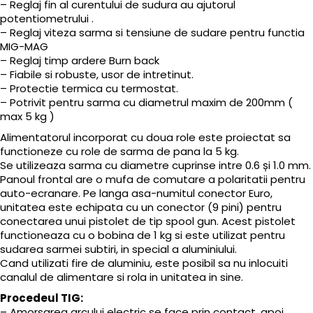
– Reglaj fin al curentului de sudura au ajutorul
potentiometrului .
– Reglaj viteza sarma si tensiune de sudare pentru functia
MIG-MAG
– Reglaj timp ardere Burn back
– Fiabile si robuste, usor de intretinut.
– Protectie termica cu termostat.
– Potrivit pentru sarma cu diametrul maxim de 200mm (
max 5 kg )
Alimentatorul incorporat cu doua role este proiectat sa
functioneze cu role de sarma de pana la 5 kg.
Se utilizeaza sarma cu diametre cuprinse intre 0.6 și 1.0 mm.
Panoul frontal are o mufa de comutare a polaritatii pentru
auto-ecranare. Pe langa asa-numitul conector Euro,
unitatea este echipata cu un conector (9 pini) pentru
conectarea unui pistolet de tip spool gun. Acest pistolet
functioneaza cu o bobina de 1 kg si este utilizat pentru
sudarea sarmei subtiri, in special a aluminiului.
Cand utilizati fire de aluminiu, este posibil sa nu inlocuiti
canalul de alimentare si rola in unitatea in sine.
Procedeul TIG:
– Amorsarea arcului electric se face prin contact, apoi