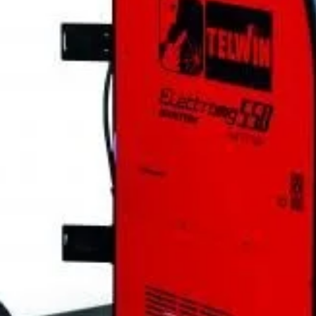
– selectare
– Protectii
– TIG cu a
32.771
Salvat 
SKU:
816194
Categories