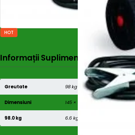
HOT
Informații Suplimentare
Recenzi
Greutate
98 kg
Dimensiuni
145 × 1030 × 51 mm
98.0 kg
6.6 kg