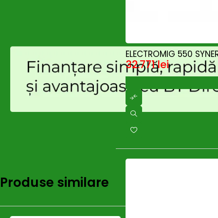
HOT
ELECTROMIG 550 SYNE
32.771
lei
Produse similare