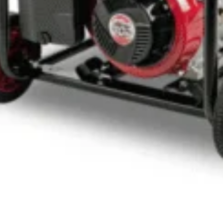
Abonează-te la newsletter!
ri exclusive, promoții speciale și cele mai noi produse direct î
il de confirmare – finalizează abonarea și bucură-te de benef