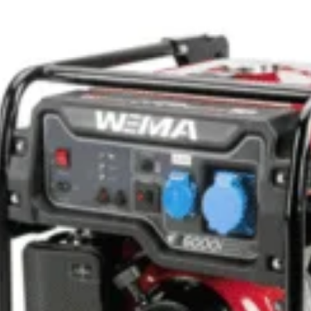
68) -
PERFEKT
a MIG-
de sudu
MIG/MM
ELECTROMIG 330 WAVE
3.140
l
AQUA - APARAT DE SUDURA
OȘ
TELWIN tip MIG-
MAG/TIG/MMA
18.690
lei
ADAUGĂ ÎN COȘ