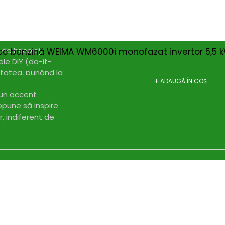
Magazin
I
Despre noi
In
Termeni si Conditii
Pr
de bricolaj,
pe benzină WEIMA WM6000i monofazat invertor 5,5 
Politica de Confidentialitate
Pr
ele DIY (do-it-
Conditii generale de livrare
Pr
itatea, punând la
ADAUGĂ ÎN COȘ
elte și materiale
Politica de cookie-uri
Sf
 un accent
Noutăți & Anunțuri Bricolando
Te
opune să inspire
or, indiferent de
Contacteaza-ne
Tu
Un
nsultanță & Transformare Digitală