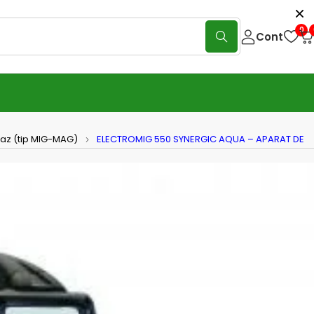
0
Cont
gaz (tip MIG-MAG)
ELECTROMIG 550 SYNERGIC AQUA – APARAT DE
ROMIG 550 SYNERGIC AQUA –
T DE SUDURA TELWIN tip MIG-
TIG/MMA
(0 Reviews)
Scrie o recenzie
arat de sudura multiproces (MIG-MAG / FLUX / BRAZARE /