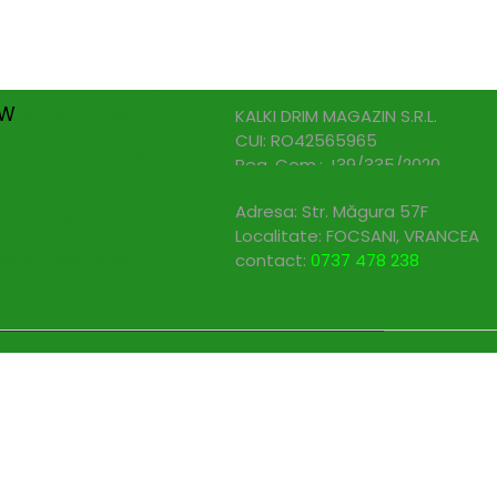
nspiratie
Contact
Bricolando.ro este o marca
ovație și sustenabilitate
inregistrata a societatii:
oiecte pentru avansați
kW
KALKI DRIM MAGAZIN S.R.L.
oiecte pentru casă
CUI: RO42565965
oiecte pentru începători
Reg. Com.: J39/335/2020
aturi pentru grădinărit
Adresa: Str. Măgura 57F
ndințe DIY actuale
Localitate: FOCSANI,
VRANCEA
toriale pas cu pas
contact:
0737 478 238
elte și materiale recomandate