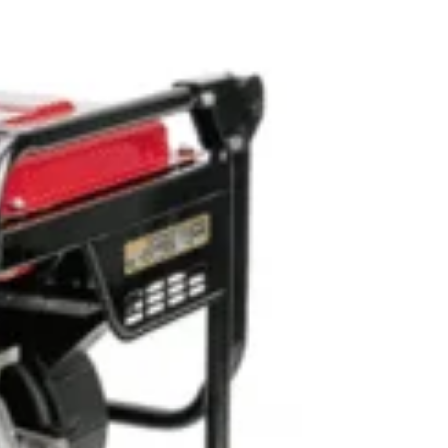
 MIG 250 - Aparat
ELECTROMIG 220 SYNERGIC
ra INTENSIV tip
- APARAT DE SUDURA
A
TELWIN tip MIG-
ei
MAG/TIG/MMA
6.735
lei
ADAUGĂ ÎN COȘ
ADAUGĂ ÎN COȘ