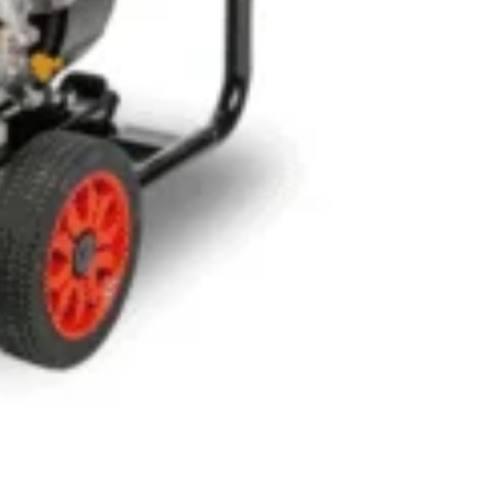
n inboxul tău!
iciile exclusive!