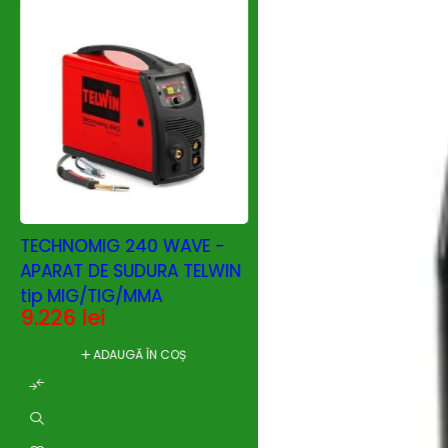
JASIC MIG 200 (N2
TECHNOMIG 240 WAVE -
Aparate de sudur
APARAT DE SUDURA TELWIN
MAG tip invertor
tip MIG/TIG/MMA
4.400
lei
9.226
lei
ADAUGĂ ÎN C
ADAUGĂ ÎN COȘ