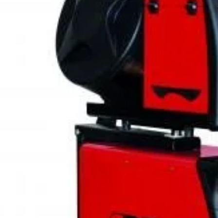
MMA si TIG 
derulare a 
Se poate fo
aluminiu), 
Domeniile de
tinichigerie
Reglajul sin
pentru sudo
Tehnologia
faciliteaza
subtiri.
Caracteristi
– functiona
– 40 curbe 
– Posibilit
de sudura;
– parametri
electronica
– selectare
grosimea ma
– reglaje î