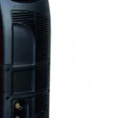
 VRD.
: termica, la supratensiune, la subtensiune, la supracurent
morsare prin contact
Disponibil pentru pre-comenzi
ADAUGĂ
lei
ÎN COȘ
CUMPARA ACUM
Add to wishlist
Add to compare
pentru mai târziu
:
Aparate de sudura cu sarma cu gaz si fara gaz (tip MIG-
MAG)