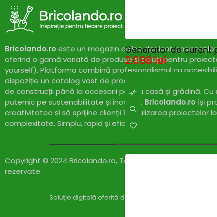
Bricolando.ro
este un magazin online dedicat pasionaților 
Generator de curent 
2.098
lei
oferind o gamă variată de produse și soluții pentru proiect
yourself). Platforma combină profesionalismul cu accesibil
dispoziție un catalog vast de produse de calitate, de la un
de construcții până la accesorii pentru casă și grădină. Cu
puternic pe sustenabilitate și inovație,
Bricolando.ro
își pr
creativitatea și să sprijine clienții în realizarea proiectelor l
complexitate. Simplu, rapid și eficient!
Copyright © 2024 Bricolando.ro, Toate drepturile
rezervate.
Soluție digitală oferită de
Zylaris Group România – Co
Compare
(0)