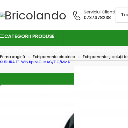
Serviciul Clienti
0737478238
CATEGORII PRODUSE
Inspirație
Noutăți & Anunțuri
Informații
Plata in rate
Prima pagină
Echipamente electrice
Echipamente și soluții t
SUDURA TELWIN tip MIG-MAG/TIG/MMA