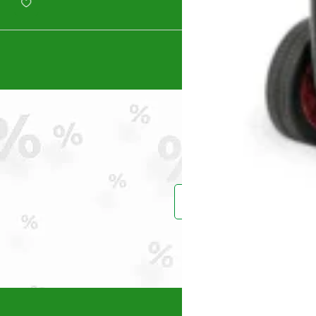
Prinde reduce
Vei primi un ema