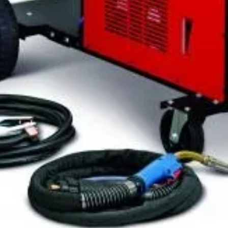
i (0)