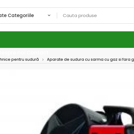
Despre noi
Contact
ehnice pentru sudură
Aparate de sudura cu sarma cu gaz si fara 
ELECT
APARA
MAG/
Este un ap