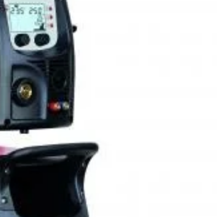
DC-Lift), controlat de microprocesor, echipat cu un grup de
sarmei cu 4 role (2 role de antrenare si 2 role presoare).
losi la sudura mai multor tipuri de materiale (otel, inox,
precum si la brazare (la tabla galvanizata).
 utilizare sunt multiple: industrie,intretinere,instalatii,
 auto (caroserii).
ergic face ca aparatul sa fe foarte usor de utilizat, chiar si
ri fara experienta.
 ATC (Advanced Thermal Control – Control Termic Avansat)
 obtinerea unor rezultate excelente la sudura materialelor
ci:
re in modul manual sau in modul sinergic;
sinergice prestabilite;
atea de a crea, salva si apoi folosi programe personalizate
 reglabili la MIG-MAG: panta de crestere, reactanta
, timpul de ardere a sarmei, post gaz;
a modului de functionare 2T/4T, Bi-Level, spot (in puncte),
terialelor (inch si mm);
n MMA: HOT START, ARC FORCE, anti-stick;