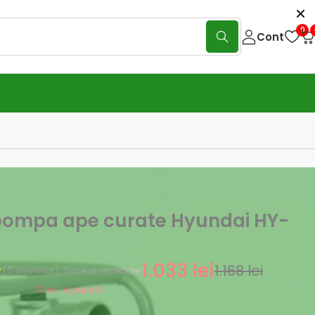
0
Cont
ompa ape curate Hyundai HY-
1.033
lei
1.168
lei
(0 Reviews)
Scrie o recenzie
Stoc epuizat
135
lei
)