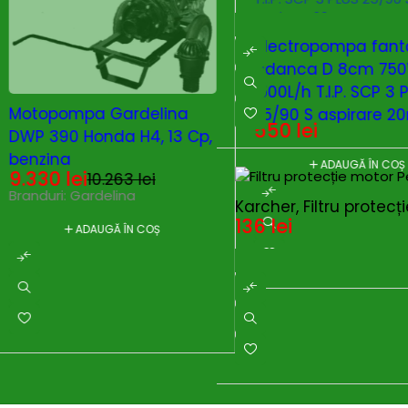
electropompa fantana
adanca D 8cm 750W
1500L/h T.I.P. SCP 3 PLUS
-9%
Motopompa pentr
25/90 S aspirare 20m,
murdare Gardeli
550
lei
refulare 90m 9.0bar
390 K4X, motor K
cablu15m (1.00")d25mm
ADAUGĂ ÎN COȘ
putere 13 CP, pres
10.006
lei
11.007
le
bari, absortie 4''/r
Branduri:
Gardelina
Karcher, Filtru prote
4''
136
lei
ADAUGĂ ÎN C