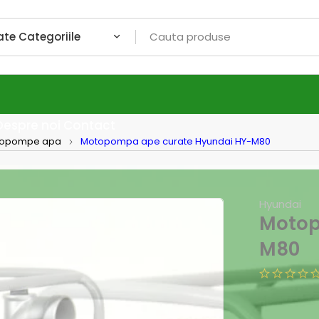
Despre noi
Contact
opompe apa
Motopompa ape curate Hyundai HY-M80
Hyundai
Motop
M80
(Salvează