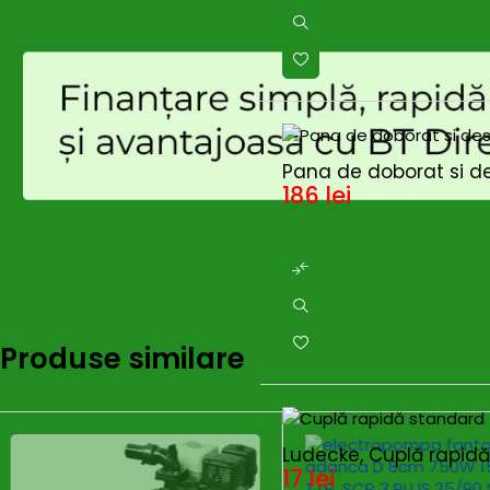
Pana de doborat si de
186
lei
Produse similare
Ludecke, Cuplă rapidă 
17
lei