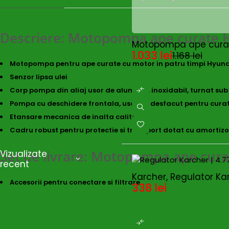
Descriere: Motopompa ape curate
SOLD OUT
Motopompa ape cura
1.033
lei
1.168
lei
Motopompa pentru ape curate cu motor in patru timpi Hyunda
Senzor lipsa ulei
Corp pompa din aliaj usor de aluminiu, inoxidabil, turnat sub
Pompa cu deschidere frontala, usor de desfacut pentru cura
Etansare mecanica de inalta calitate
Cadru robust pentru protectie si transport dotat cu amortizo
Set de livrare: Motopompa ape cur
Vizualizate
recent
Karcher, Regulator Karc
Accesorii pentru conectare si filtrare
338
lei