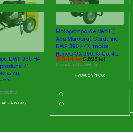
pa de debit (
dara) Gardelina
Motopompa 50mm 2"
 H4X, motor
Bronto QGZ 50-30
X 390, 13 Cp, 4
866
lei
lei
12.698
lei
Branduri:
Bronto
Gardelina
ADAUGĂ ÎN COȘ
ADAUGĂ ÎN COȘ