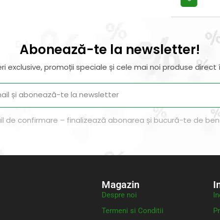
Abonează-te la newsletter!
ri exclusive, promoții speciale și cele mai noi produse direct î
il de confirmare – finalizează abonarea și bucură-te de benef
Magazin
I
Despre noi
In
Termeni si Conditii
Pr