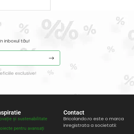
n inboxul tău!
iciile exclusive!
nspiratie
Contact
Bricolando.ro este o marca
ovație și sustenabilitate
inregistrata a societatii:
oiecte pentru avansați