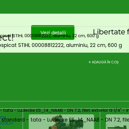
spicat STIHL 00008812222, aluminiu, 22 cm, 600 g
ADAUGĂ ÎN COȘ
standard - tata - Ludecke ES_14_NAAB - DN 7.2, filet