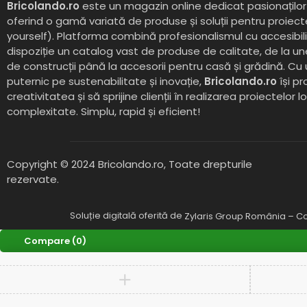
Bricolando.ro
este un magazin online dedicat pasionaților 
oferind o gamă variată de produse și soluții pentru proiect
yourself). Platforma combină profesionalismul cu accesibil
dispoziție un catalog vast de produse de calitate, de la un
de construcții până la accesorii pentru casă și grădină. Cu
puternic pe sustenabilitate și inovație,
Bricolando.ro
își pr
creativitatea și să sprijine clienții în realizarea proiectelor l
complexitate. Simplu, rapid și eficient!
Copyright © 2024 Bricolando.ro, Toate drepturile
rezervate.
Soluție digitală oferită de
Zylaris Group România – Co
Compare
(0)