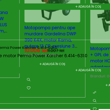
ADAUGĂ ÎN COȘ
-9%
Motopom
u ape
Apa Mur
na DWP
DWP 390
ama,
Honda G
iune 3
-9%
11.544
Motopompa DWP 390 H4
inch
i
efulare
Branduri:
+ GPL de presiune 4"
cție motor Perma Power Karcher 6.414-631.0
motor HONDA cu
OȘ
adaptare GPL
10.005
lei
ADAUGĂ ÎN COȘ
11.006
lei
Branduri:
Gardelina
ADAUGĂ ÎN COȘ