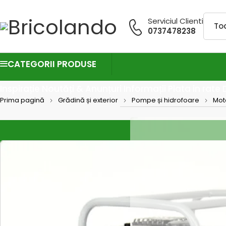
Serviciul Clienti
0737478238
CATEGORII PRODUSE
Inspirație
Noutăți & Anunțuri
Informații
Plata in rate
Prima pagină
Grădină și exterior
Pompe și hidrofoare
Mot