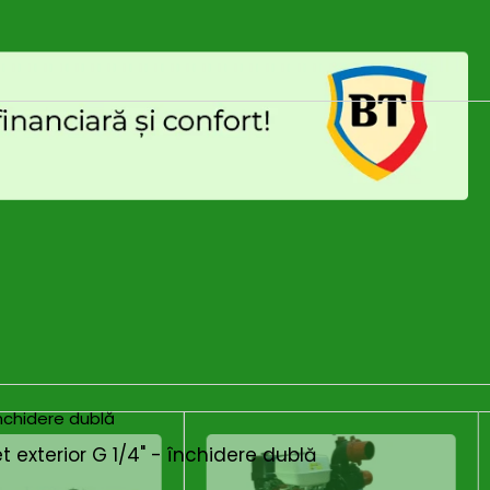
 exterior G 1/4" - închidere dublă