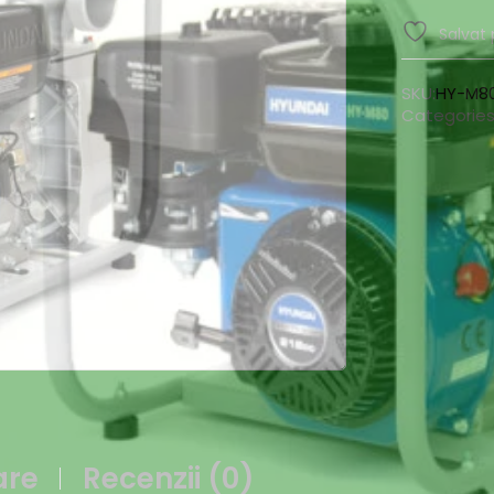
Salvat 
SKU:
HY-M8
Categories
are
Recenzii (0)