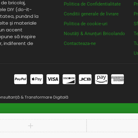
de bricolaj,
Politica de Confidentialitate
Pr
ele DIY (do-it-
Conditii generale de livrare
Pr
itatea, punând la
elte și materiale
Politica de cookie-uri
Sf
 un accent
Noutăți & Anunțuri Bricolando
Te
opune să inspire
or, indiferent de
Contacteaza-ne
Tu
Un
nsultanță & Transformare Digitală