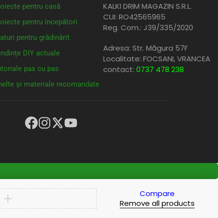
KALKI DRIM MAGAZIN S.R.L.
oiecte pentru casă
CUI: RO42565965
oiecte pentru începători
Reg. Com.: J39/335/2020
aturi pentru grădinărit
Adresa: Str. Măgura 57F
ndințe DIY actuale
Localitate: FOCSANI,
VRANCEA
toriale pas cu pas
contact:
0737 478 238
elte și materiale recomandate
Compare
Remove all products