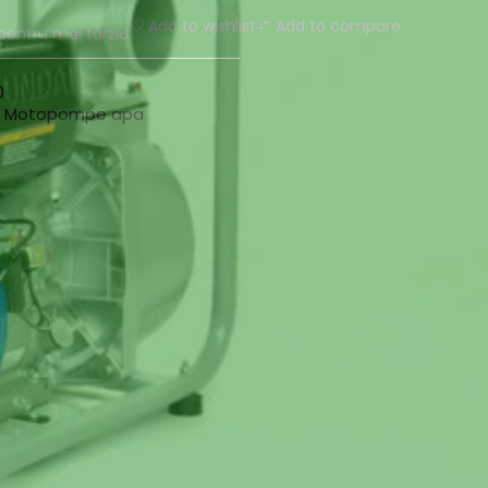
Add to wishlist
Add to compare
pentru mai târziu
0
:
Motopompe apa