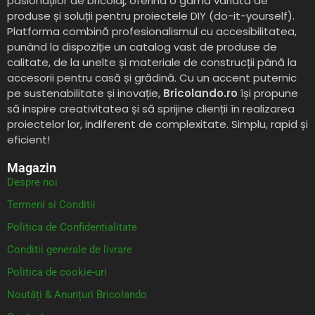
pasionaților de bricolaj, oferind o gamă variată de
produse și soluții pentru proiectele DIY (do-it-yourself).
Platforma combină profesionalismul cu accesibilitatea,
punând la dispoziție un catalog vast de produse de
calitate, de la unelte și materiale de construcții până la
accesorii pentru casă și grădină. Cu un accent puternic
pe sustenabilitate și inovație,
Bricolando.ro
își propune
să inspire creativitatea și să sprijine clienții în realizarea
proiectelor lor, indiferent de complexitate. Simplu, rapid și
eficient!
Magazin
Despre noi
Termeni si Conditii
Politica de Confidentialitate
Conditii generale de livrare
Politica de cookie-uri
Noutăți & Anunțuri Bricolando