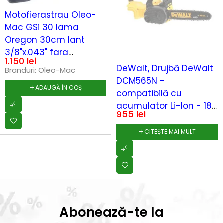
Motofierastrau Oleo-
Mac GSi 30 lama
Oregon 30cm lant
3/8"x.043" fara
1.150
lei
SOLD OUT
acumulator si
DeWalt, Drujbă DeWalt
Branduri:
Oleo-Mac
incarcator
DCM565N -
ADAUGĂ ÎN COȘ
compatibilă cu
acumulator Li-Ion - 18V
955
lei
XR - bară 30 cm
CITEȘTE MAI MULT
Abonează-te la