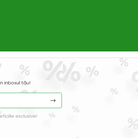
n inboxul tău!
iciile exclusive!