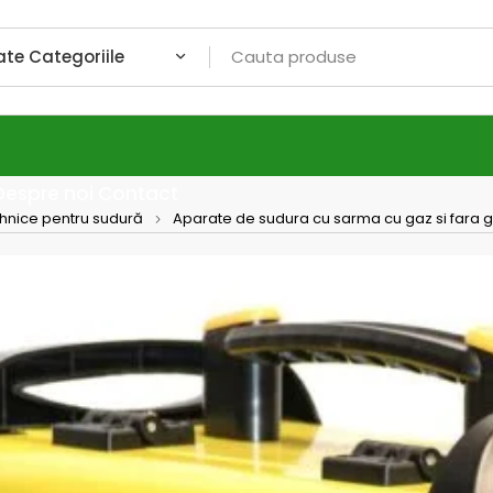
Despre noi
Contact
ehnice pentru sudură
Aparate de sudura cu sarma cu gaz si fara 
MIG 20
INTEN
MIG 200i P
profesional
deosebite 