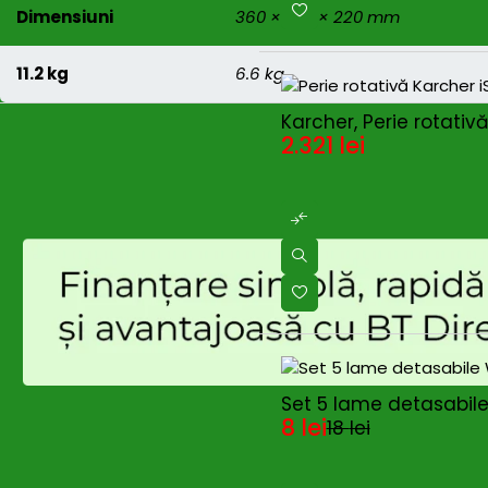
Dimensiuni
360 × 470 × 220 mm
11.2 kg
6.6 kg
Karcher, Perie rotativ
2.321
lei
-51%
Set 5 lame detasabile
8
lei
18
lei