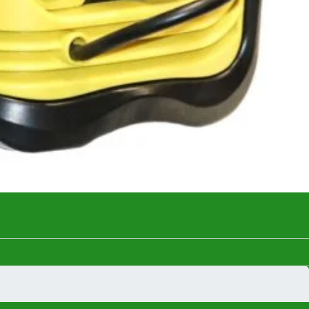
În stoc (poate fi pre-comandat)
ADAUGĂ
lei
ÎN COȘ
CUMPARA ACUM
Add to wishlist
Add to compare
pentru mai târziu
:
Aparate de sudura cu sarma cu gaz si fara gaz (tip MIG-
MAG)