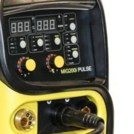
TIG DC Lift si MMA.
arat de sudura multiproces MIG-MAG GAS-NO GAS / TIG DC /
andat pentru sudura oricarui tip de material, inclusiv
echipat cu componente IGBT puternice, pentru performante
xcelente.
 invertor cu tranzistori IGBT
principala: sudura MIG-MAG, cu sarma care se deruleaza de
suport) metalic sau de plastic; poate fi utilizata in 2 moduri:
u gaz, CO2, corgon (amestec CO2+argon) sau argon pur,
ina; poate suda atat in curent continuu normal, cat si in
at sau dublu pulsat.
ara gaz, cu sarma cu autoprotectie (FLUX)
ecundara:
IG/WIG, cu electrod nefuzibil de wolfram(tungsten) si
rgele) de adaos, in mediul protector de gaz inert (argon)
ecundara:
A, cu electrod invelit (rutilici, bazici)
sul se livreaza fara stecher.
 rola de antrenare pentru sarma de 1.0 -1.2mm