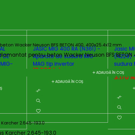
AL
JASIC MIG 400 RA (N361) -
Jasic M
diamantat pentru beton Wacker Neuson BFS BETON 
T DE
Aparate de sudura MIG-
(N229) 
 MIG-
MAG tip invertor
sudura 
12.000
lei
invertor
ADAUGĂ ÎN COȘ
3.170
l
ADAUGĂ ÎN COȘ
OȘ
us Karcher 2.645-193.0