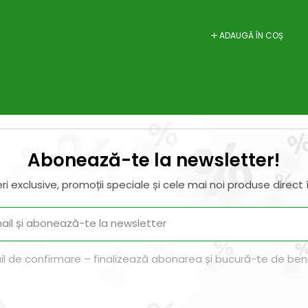
ADAUGĂ ÎN COȘ
Abonează-te la newsletter!
ri exclusive, promoții speciale și cele mai noi produse direct î
il de confirmare – finalizează abonarea și bucură-te de benef