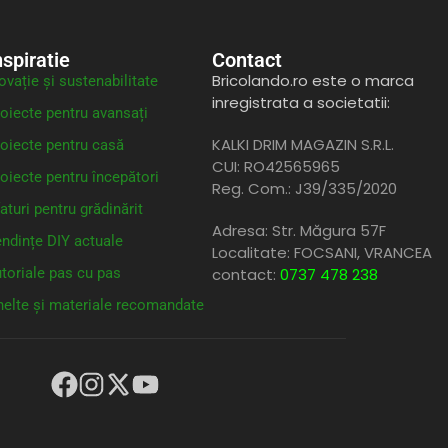
nspiratie
Contact
Bricolando.ro este o marca
ovație și sustenabilitate
inregistrata a societatii:
oiecte pentru avansați
KALKI DRIM MAGAZIN S.R.L.
oiecte pentru casă
CUI: RO42565965
oiecte pentru începători
Reg. Com.: J39/335/2020
aturi pentru grădinărit
Adresa: Str. Măgura 57F
ndințe DIY actuale
Localitate: FOCSANI,
VRANCEA
toriale pas cu pas
contact:
0737 478 238
elte și materiale recomandate