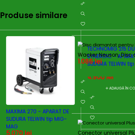
Produse similare
TECHNOMIG 215 DU
Wacker Neuson, Disc 
SYNERGIC - APARA
1.086
lei
SUDURA TELWIN tip
MAG
4.900
lei
ADAUGĂ ÎN C
MAXIMA 270 - APARAT DE
SUDURA TELWIN tip MIG-
MAG
5.070
lei
Conector universal Pl