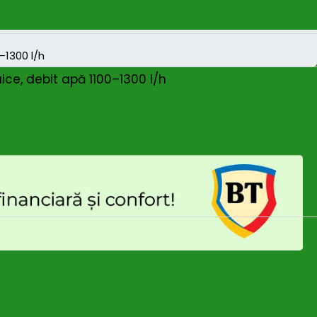
ice, debit apă 1100–1300 l/h