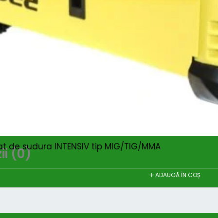
2.550
Salvat 
SKU:
53339
Categories
at de sudura INTENSIV tip MIG/TIG/MMA
i (0)
ADAUGĂ ÎN COȘ