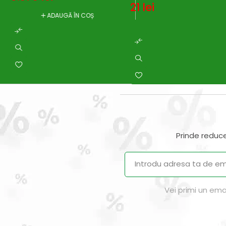
21
lei
ADAUGĂ ÎN COȘ
Prinde reduce
Vei primi un ema