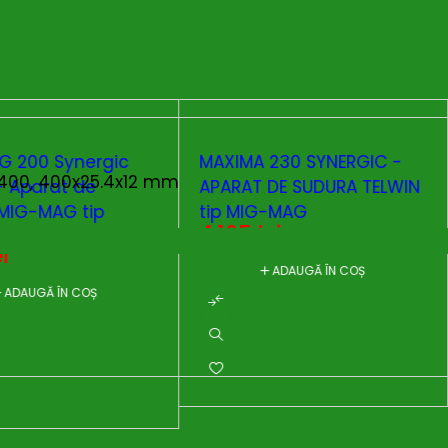
IG 200 Synergic
MAXIMA 230 SYNERGIC -
400, 400x25.4x12 mm
- Aparat de
APARAT DE SUDURA TELWIN
MIG-MAG tip
tip MIG-MAG
4.165
lei
ei
ADAUGĂ ÎN COȘ
ADAUGĂ ÎN COȘ