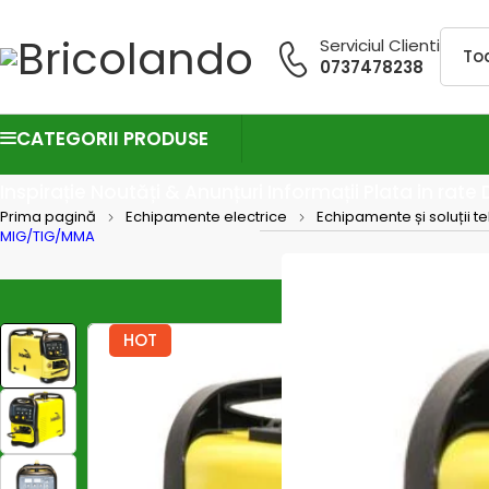
Serviciul Clienti
0737478238
CATEGORII PRODUSE
Inspirație
Noutăți & Anunțuri
Informații
Plata in rate
Prima pagină
Echipamente electrice
Echipamente și soluții t
MIG/TIG/MMA
HOT