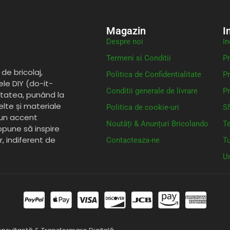
Magazin
I
Despre noi
In
Termeni si Conditii
Pr
de bricolaj,
Politica de Confidentialitate
Pr
ele DIY (do-it-
Conditii generale de livrare
Pr
itatea, punând la
elte și materiale
Politica de cookie-uri
Sf
 un accent
Noutăți & Anunțuri Bricolando
Te
opune să inspire
or, indiferent de
Contacteaza-ne
Tu
Un