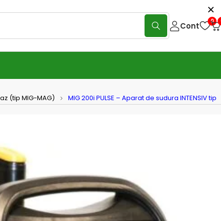
0
Cont
gaz (tip MIG-MAG)
MIG 200i PULSE – Aparat de sudura INTENSIV tip
0i PULSE – Aparat de sudura
SIV tip MIG/TIG/MMA
(0 Reviews)
Scrie o recenzie
ulse este un aparat de sudura multi-proces din gama
a; are caracteristici excelente la sudura si performante
atat pentru procedeele de sudura MIG-MAG, cat si pentru