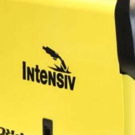
procedeele 
Este un ap
MMA , recom
aluminiu, 
si suduri e
Tehnologie:
Aplicatie 
pe o rola (
– sudura c
cu sarma pl
curent puls
– sudura f
Aplicatie s
– sudura T
baghete(ve
Aplicatie s
– sudura MM
OBS : Produ
Echipat cu