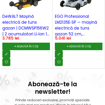
DeWALT Mașină
EGO Professional
electrică de tuns
LM2135E‑SP — mașină
gazon | DCMWSP156W2
electrică de tuns
| 2 acumulatori Li‑Ion 18
gazon 52 cm,
3.785
lei
5.041
lei
V / 8.0 Ah | Lățime de
autopropulsie, Li‑Ion
tăiere 53 cm |
56V/7.5Ah + încărcător
ADAUGĂ ÎN COȘ
ADAUGĂ ÎN COȘ
Autopropulsie fără fir
CH5500E
Abonează-te la
newsletter!
Prinde reduceri exclusive, promoții speciale
și cele mai noi produse direct în inboxul tău!