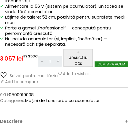
îmbunătățit.
Alimentare la 56 V (sistem pe acumulator), unitatea se
vinde fără acumulator.
Lățime de tăiere: 52 cm, potrivită pentru suprafețe medii-
mari.
Parte a gamei „Professional” — concepută pentru
performanță crescută.
Nu include acumulator (și, implicit, încărcător) —
necesară achiziție separată.
În stoc
3.057
lei
ADAUGĂ ÎN
COȘ
CUMPARA ACUM
Add to wishlist
Salvat pentru mai târziu
Add to compare
SKU:
0500019008
Categories:
Mașini de tuns iarba cu acumulator
Descriere