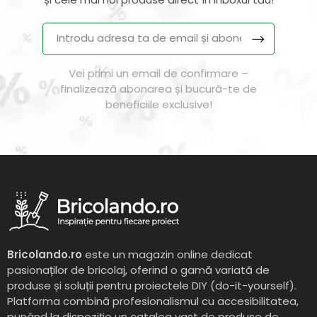
Vei primi un email de confirmare –
finalizează abonarea și bucură-te de
beneficiile exclusive!
Bricolando.ro
este un magazin online dedicat
pasionaților de bricolaj, oferind o gamă variată de
produse și soluții pentru proiectele DIY (do-it-yourself).
Platforma combină profesionalismul cu accesibilitatea,
punând la dispoziție un catalog vast de produse de