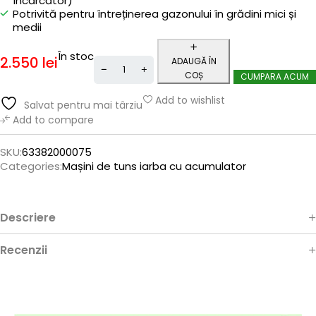
încărcător)
Potrivită pentru întreținerea gazonului în grădini mici și
medii
În stoc
2.550
lei
ADAUGĂ ÎN
COȘ
CUMPARA ACUM
Add to wishlist
Salvat pentru mai târziu
Add to compare
SKU:
63382000075
Categories:
Mașini de tuns iarba cu acumulator
Descriere
Recenzii