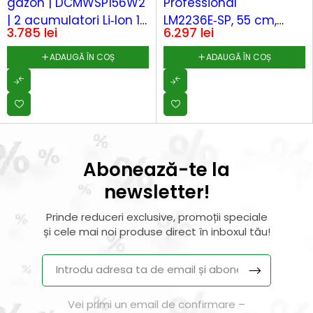
gazon | DCMWSP156W2
Professional
| 2 acumulatori Li‑Ion 18
LM2236E‑SP, 55 cm,
3.785
lei
6.297
lei
V / 8.0 Ah | Lățime de
autopropulsie,
tăiere 53 cm |
acumulator Li‑Ion 56 V
ADAUGĂ ÎN COȘ
ADAUGĂ ÎN COȘ
Autopropulsie fără fir
/ 10 Ah
Abonează-te la
newsletter!
Prinde reduceri exclusive, promoții speciale
și cele mai noi produse direct în inboxul tău!
Vei primi un email de confirmare –