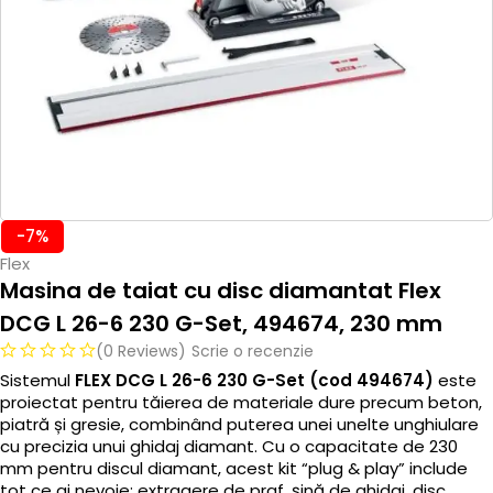
-7%
Flex
Masina de taiat cu disc diamantat Flex
DCG L 26-6 230 G-Set, 494674, 230 mm
(0 Reviews)
Scrie o recenzie
Sistemul
FLEX DCG L 26-6 230 G-Set (cod 494674)
este
proiectat pentru tăierea de materiale dure precum beton,
piatră și gresie, combinând puterea unei unelte unghiulare
cu precizia unui ghidaj diamant. Cu o capacitate de 230
mm pentru discul diamant, acest kit “plug & play” include
tot ce ai nevoie: extragere de praf, șină de ghidaj, disc