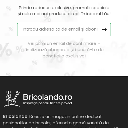
Prinde reduceri exclusive, promoții speciale
și cele mai noi produse direct în inboxul tău!
Vei primi un email de confirmare –
finalizează abonarea și bucură-te de
beneficiile exclusive!
Bricolando.ro
este un magazin online dedicat
pasionaților de bricolaj, oferind o gamă variată de