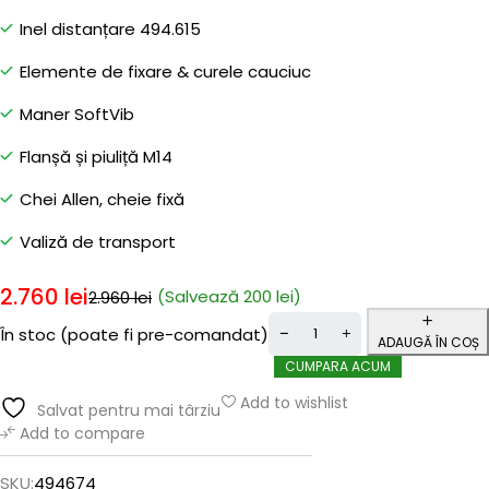
Inel distanțare 494.615
Elemente de fixare & curele cauciuc
Maner SoftVib
Flanșă și piuliță M14
Chei Allen, cheie fixă
Valiză de transport
2.760
lei
(Salvează
200
lei
)
2.960
lei
În stoc (poate fi pre-comandat)
ADAUGĂ ÎN COȘ
CUMPARA ACUM
Add to wishlist
Salvat pentru mai târziu
Add to compare
SKU:
494674