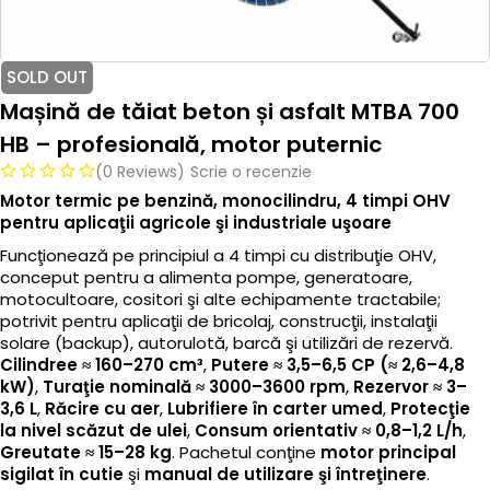
SOLD OUT
Mașină de tăiat beton și asfalt MTBA 700
HB – profesională, motor puternic
(0 Reviews)
Scrie o recenzie
Motor termic pe benzină, monocilindru, 4 timpi OHV
pentru aplicaţii agricole şi industriale uşoare
Funcţionează pe principiul a 4 timpi cu distribuţie OHV,
conceput pentru a alimenta pompe, generatoare,
motocultoare, cositori şi alte echipamente tractabile;
potrivit pentru aplicaţii de bricolaj, construcţii, instalaţii
solare (backup), autorulotă, barcă şi utilizări de rezervă.
Cilindree ≈ 160–270 cm³
,
Putere ≈ 3,5–6,5 CP (≈ 2,6–4,8
kW)
,
Turaţie nominală ≈ 3000–3600 rpm
,
Rezervor ≈ 3–
3,6 L
,
Răcire cu aer
,
Lubrifiere în carter umed
,
Protecţie
la nivel scăzut de ulei
,
Consum orientativ ≈ 0,8–1,2 L/h
,
Greutate ≈ 15–28 kg
. Pachetul conţine
motor principal
sigilat în cutie
şi
manual de utilizare şi întreţinere
.