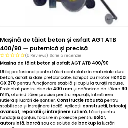
Mașină de tăiat beton și asfalt AGT ATB
400/90 — puternică și precisă
(0 Reviews)
Scrie o recenzie
Mașina de tăiat beton și asfalt AGT ATB 400/90
Utilaj profesional pentru tăieri controlate în materiale dure:
beton, asfalt și dale prefabricate. Echipat cu motor
Honda
GX 270
pentru funcționare stabilă și cuplu la turații reduse.
Proiectat pentru disc de
400 mm
și adâncime de tăiere
90
mm
, oferind tăieri precise pentru reparații, întreținere
rutieră și lucrări de șantier.
Construcție robustă
pentru
stabilitate și întreținere facilă. Aplicații:
construcții
,
bricolaj
avansat
,
reparații și întreținere rutieră
, tăieri pentru
fundații și șanțuri, folosire în proiecte pentru
solar
,
autorulotă
,
barcă
sau ca soluție de
backup
la lucrări