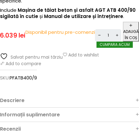
specifice.
Include
Mașina de tăiat beton și asfalt AGT ATB 400/90
sigilată în cutie
și
Manual de utilizare și întreținere
.
ADAUGĂ
Disponibil pentru pre-comenzi
6.039
lei
ÎN COȘ
CUMPARA ACUM
Add to wishlist
Salvat pentru mai târziu
Add to compare
SKU:
PFATB400/9
Descriere
Informații suplimentare
Recenzii