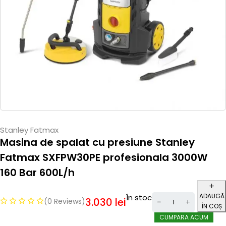
Stanley Fatmax
Masina de spalat cu presiune Stanley
Fatmax SXFPW30PE profesionala 3000W
160 Bar 600L/h
ADAUGĂ
În stoc
3.030
lei
(0 Reviews)
ÎN COȘ
CUMPARA ACUM