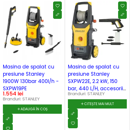
Masina de spalat cu
Masina de spalat cu
presiune Stanley
presiune Stanley
1900W 130bar 400l/h -
SXPW22E, 2.2 kW, 150
SXPW19PE
bar, 440 L/H, accesorii
1.554
lei
Branduri:
STANLEY
incluse: lance, pistol,
Branduri:
STANLEY
bidon detergent, furtun
CITEȘTE MAI MULT
ADAUGĂ ÎN COȘ
8 m