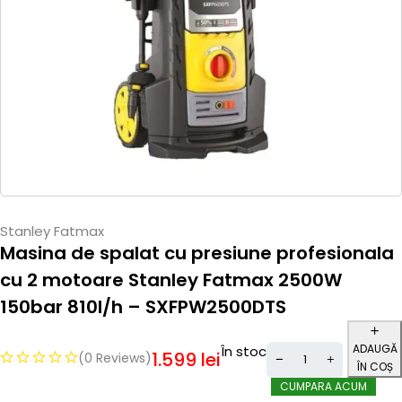
Stanley Fatmax
Masina de spalat cu presiune profesionala
cu 2 motoare Stanley Fatmax 2500W
150bar 810l/h – SXFPW2500DTS
ADAUGĂ
În stoc
1.599
lei
(0 Reviews)
ÎN COȘ
CUMPARA ACUM