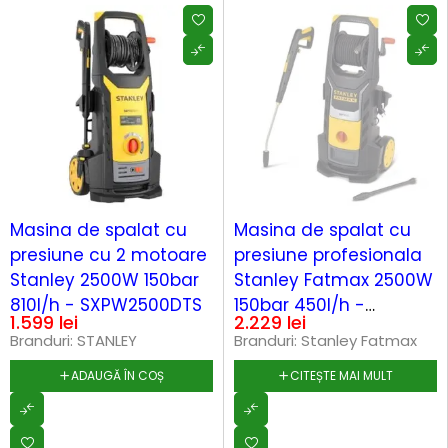
SOLD OUT
Masina de spalat cu
Masina de spalat cu
presiune cu 2 motoare
presiune profesionala
Stanley 2500W 150bar
Stanley Fatmax 2500W
810l/h - SXPW2500DTS
150bar 450l/h -
1.599
lei
2.229
lei
SXFPW25E
Branduri:
STANLEY
Branduri:
Stanley Fatmax
ADAUGĂ ÎN COȘ
CITEȘTE MAI MULT