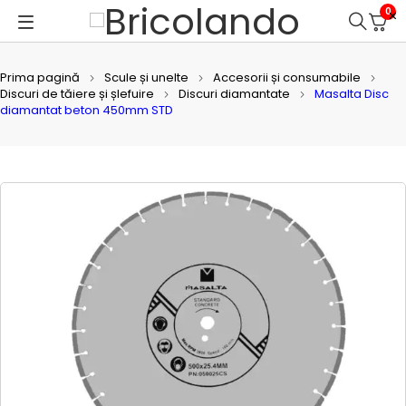
0
Prima pagină
Scule și unelte
Accesorii și consumabile
Discuri de tăiere și șlefuire
Discuri diamantate
Masalta Disc
diamantat beton 450mm STD