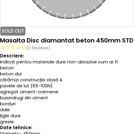
SOLD OUT
Masalta Disc diamantat beton 450mm STD
(0 Reviews)
Descriere:
Indicat pentru materiale dure non-abrazive cum ar fi:
beton
beton dur
cărămizi construcție clasă A
pavele de lut (65-100N)
agregat ciment-cremene
buiandrugi din ciment
borduri
dale
țigle dure
gresie
Date tehnice:
Diametru: 450mm