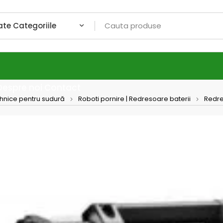
Despre noi
Contact
ehnice pentru sudură
Roboti pornire | Redresoare baterii
Redre
LEADE
TELWI
Pornirea m
acumulator
motoarele 