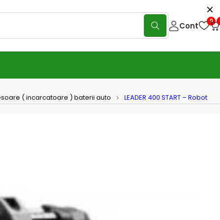
0
Cont
soare ( incarcatoare ) baterii auto
LEADER 400 START – Robot
R 400 START – Robot pornire
N
(0 Reviews)
Scrie o recenzie
otoarelor se poate face direct (pentru motoarele cu
i de max 60Ah) sau cu pre-incarcare (5-10 minute) pentru
cu acumulatori de 60-100 Ah.