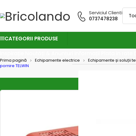
Serviciul Clienti
0737478238
CATEGORII PRODUSE
Inspirație
Noutăți & Anunțuri
Informații
Plata in rate
Prima pagină
Echipamente electrice
Echipamente și soluții t
pornire TELWIN