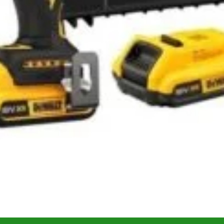
i (0)