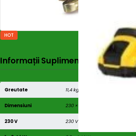
HOT
Informații Suplimentare
Recenzi
Greutate
11,4 kg
Dimensiuni
230 × 265 × 345 mm
230 V
230 V