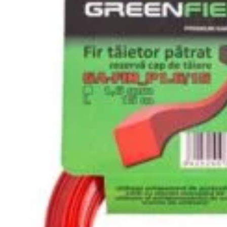
Magazin
I
Despre noi
In
Termeni si Conditii
Pr
de bricolaj,
Politica de Confidentialitate
Pr
ele DIY (do-it-
Conditii generale de livrare
Pr
itatea, punând la
elte și materiale
Politica de cookie-uri
Sf
 un accent
Noutăți & Anunțuri Bricolando
Te
opune să inspire
or, indiferent de
Contacteaza-ne
Tu
Un