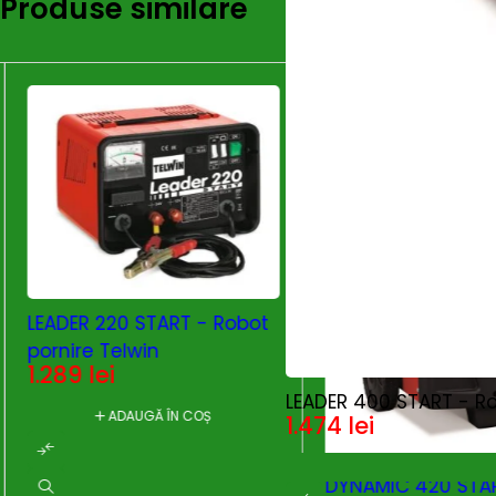
Produse similare
LEADER 220 START - Robot
pornire Telwin
1.289
lei
HOT
LEADER 400 START - Ro
ADAUGĂ ÎN COȘ
1.474
lei
DYNAMIC 420 STAR