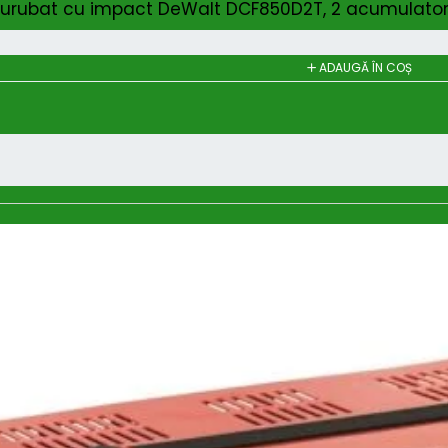
șurubat cu impact DeWalt DCF850D2T, 2 acumulatori
ADAUGĂ ÎN COȘ