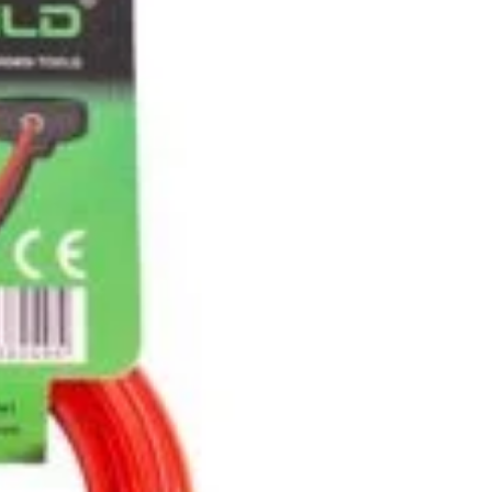
nspiratie
Contact
Bricolando.ro este o marca
ovație și sustenabilitate
inregistrata a societatii:
oiecte pentru avansați
KALKI DRIM MAGAZIN S.R.L.
oiecte pentru casă
CUI: RO42565965
oiecte pentru începători
Reg. Com.: J39/335/2020
aturi pentru grădinărit
Adresa: Str. Măgura 57F
ndințe DIY actuale
Localitate: FOCSANI,
VRANCEA
toriale pas cu pas
contact:
0737 478 238
elte și materiale recomandate