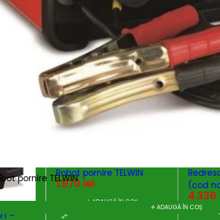
Pro Start 2824 12-24V -
DOCTOR
Robot pornire TELWIN
Redreso
bot pornire TELWIN
1.970
lei
(cod no
4.336
ADAUGĂ ÎN COȘ
ADAUGĂ ÎN COȘ
T -