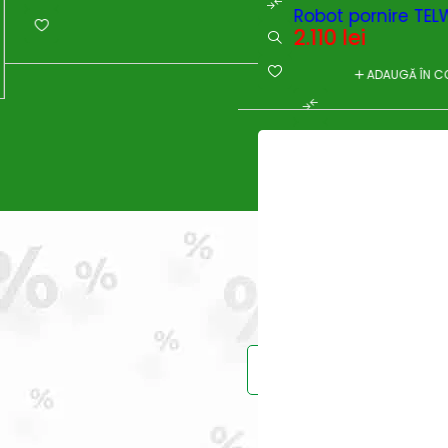
Robot pornire TEL
2.110
lei
ADAUGĂ ÎN C
Prinde reduce
Vei primi un ema