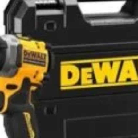
Este recom
transport, d
Sunt echip
– protectie
– indicatoa
Curent de i
Curent de i
1.474
l
Salvat 
SKU:
807551
Categories