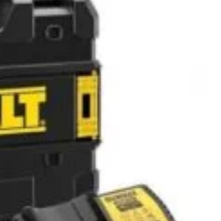
andat pentru dotarea garajelor auto, a firmelor de
istributie etc.
ate cu:
 la suprasarcina si inversarea polaritatii
re pentru curentul de incarcare sau de pornire
ncarcare la 12V – 30 A
ncarcare la 24V – 30 A
În stoc (poate fi pre-comandat)
ADAUGĂ
ei
ÎN COȘ
CUMPARA ACUM
Add to wishlist
Add to compare
pentru mai târziu
:
Redresoare ( incarcatoare ) baterii auto
,
Roboti pornire