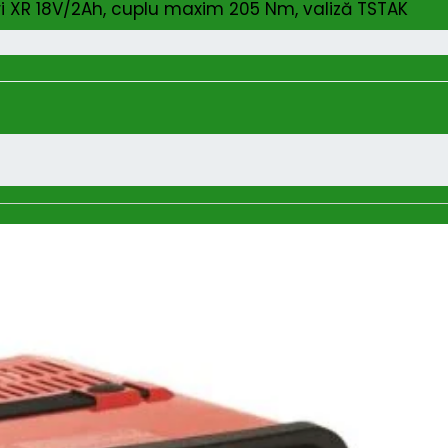
 XR 18V/2Ah, cuplu maxim 205 Nm, valiză TSTAK