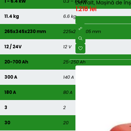
1 - 6.4 kW
0.3 – 1.4 kW
DeWalt, Mașină de în
1.218
lei
11.4 kg
6.6 kg
265x345x230 mm
225x290x205 mm
12 / 24V
12 V
20-700 Ah
25-250 Ah
300 A
140 A
180 A
80 A
3
2
30
20