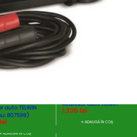
ALPINE 50 BOOST -
 CHARGE 130 -
Redresor auto Telwin
r auto TELWIN
1.336
lei
u: 807599)
lei
ADAUGĂ ÎN COȘ
ADAUGĂ ÎN COȘ