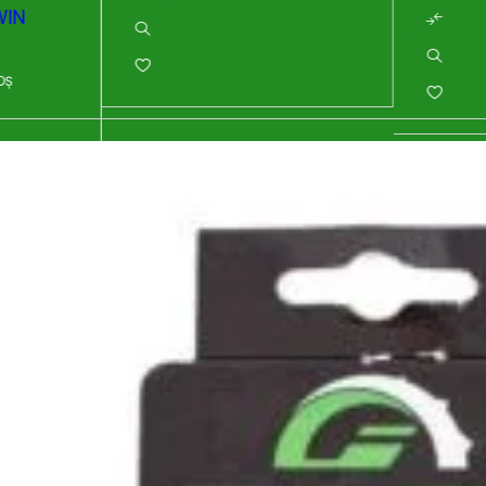
WIN
OȘ
Abonează-te la newsletter!
ri exclusive, promoții speciale și cele mai noi produse direct î
il de confirmare – finalizează abonarea și bucură-te de benef