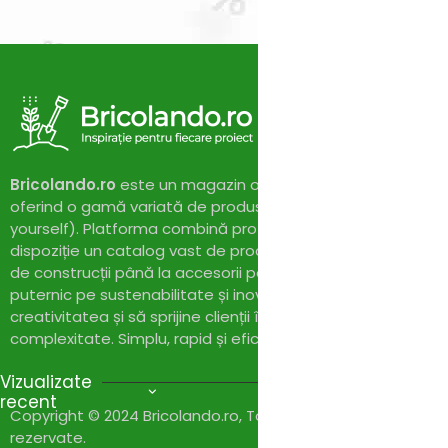
Bricolando.ro
este un magazin online dedicat pasionaților 
oferind o gamă variată de produse și soluții pentru proiect
yourself). Platforma combină profesionalismul cu accesibil
dispoziție un catalog vast de produse de calitate, de la un
de construcții până la accesorii pentru casă și grădină. Cu
puternic pe sustenabilitate și inovație,
Bricolando.ro
își pr
creativitatea și să sprijine clienții în realizarea proiectelor l
complexitate. Simplu, rapid și eficient!
Vizualizate
recent
Copyright © 2024 Bricolando.ro, Toate drepturile
rezervate.