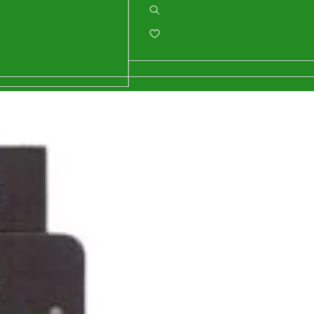
n inboxul tău!
iciile exclusive!