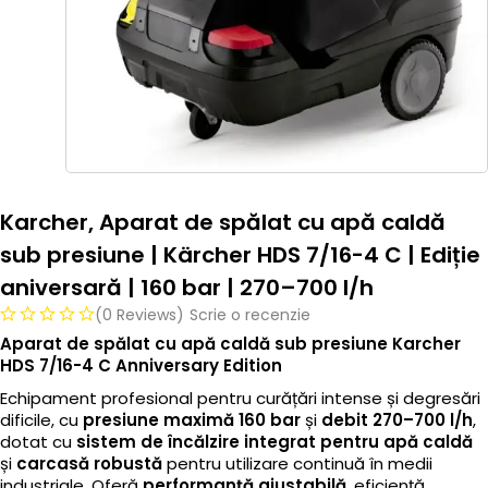
Karcher, Aparat de spălat cu apă caldă
sub presiune | Kärcher HDS 7/16-4 C | Ediție
aniversară | 160 bar | 270–700 l/h
(0 Reviews)
Scrie o recenzie
Aparat de spălat cu apă caldă sub presiune Karcher
HDS 7/16-4 C Anniversary Edition
Echipament profesional pentru curățări intense și degresări
dificile, cu
presiune maximă 160 bar
și
debit 270–700 l/h
,
dotat cu
sistem de încălzire integrat pentru apă caldă
și
carcasă robustă
pentru utilizare continuă în medii
industriale. Oferă
performanță ajustabilă
, eficiență