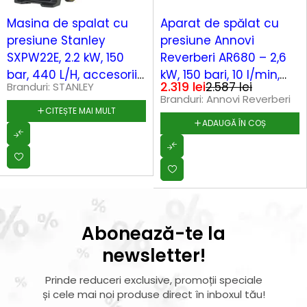
-10%
Masina de spalat cu
Aparat de spălat cu
presiune Stanley
presiune Annovi
SXPW22E, 2.2 kW, 150
Reverberi AR680 – 2,6
bar, 440 L/H, accesorii
kW, 150 bari, 10 l/min,
2.319
lei
2.587
lei
Branduri:
STANLEY
incluse: lance, pistol,
pompă triplex alama
Branduri:
Annovi Reverberi
bidon detergent, furtun
CITEȘTE MAI MULT
ADAUGĂ ÎN COȘ
8 m
Abonează-te la
newsletter!
Prinde reduceri exclusive, promoții speciale
și cele mai noi produse direct în inboxul tău!