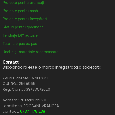
Proiecte pentru avansați
Proiecte pentru casă
Proiecte pentru începători
Sfaturi pentru grădinărit
Tendințe DIY actuale
Tutoriale pas cu pas
Unelte și materiale recomandate
Contact
Bricolando.ro este o marca inregistrata a societatii:
KALKI DRIM MAGAZIN S.R.L.
CUI: RO42565965
Reg. Com.: J39/335/2020
Adresa: Str. Măgura 57F
Localitate: FOCSANI,
VRANCEA
contact:
0737 478 238