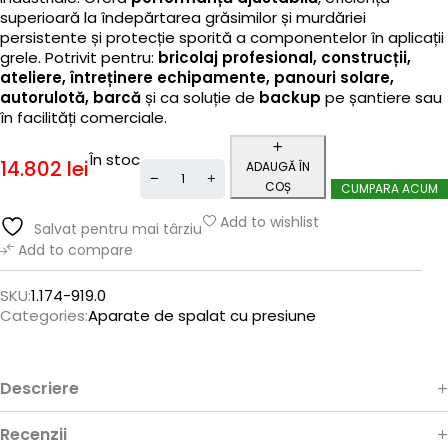
superioară la îndepărtarea grăsimilor și murdăriei
persistente și protecție sporită a componentelor în aplicații
grele. Potrivit pentru:
bricolaj profesional, construcții,
ateliere, întreținere echipamente, panouri solare,
autorulotă, barcă
și ca soluție de
backup
pe șantiere sau
în facilități comerciale.
În stoc
14.802
lei
ADAUGĂ ÎN
COȘ
CUMPARA ACUM
Add to wishlist
Salvat pentru mai târziu
Add to compare
SKU:
1.174-919.0
Categories:
Aparate de spalat cu presiune
Descriere
Recenzii