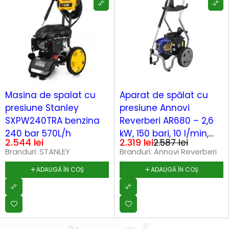
-10%
Masina de spalat cu
Aparat de spălat cu
presiune Stanley
presiune Annovi
SXPW240TRA benzina
Reverberi AR680 – 2,6
240 bar 570L/h
kW, 150 bari, 10 l/min,
2.544
lei
2.319
lei
2.587
lei
pompă triplex alama
Branduri:
STANLEY
Branduri:
Annovi Reverberi
ADAUGĂ ÎN COȘ
ADAUGĂ ÎN COȘ