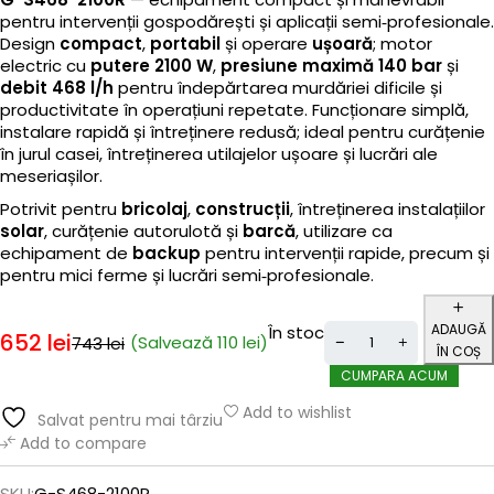
pentru intervenții gospodărești și aplicații semi‑profesionale.
Design
compact
,
portabil
și operare
ușoară
; motor
electric cu
putere 2100 W
,
presiune maximă 140 bar
și
debit 468 l/h
pentru îndepărtarea murdăriei dificile și
productivitate în operațiuni repetate. Funcționare simplă,
instalare rapidă și întreținere redusă; ideal pentru curățenie
în jurul casei, întreținerea utilajelor ușoare și lucrări ale
meseriașilor.
Potrivit pentru
bricolaj
,
construcții
, întreținerea instalațiilor
solar
, curățenie autorulotă și
barcă
, utilizare ca
echipament de
backup
pentru intervenții rapide, precum și
pentru mici ferme și lucrări semi‑profesionale.
ADAUGĂ
În stoc
652
lei
(Salvează
110
lei
)
743
lei
ÎN COȘ
CUMPARA ACUM
Add to wishlist
Salvat pentru mai târziu
Add to compare
SKU:
G-S468-2100R