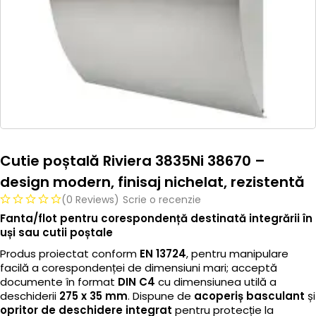
Cutie poștală Riviera 3835Ni 38670 –
design modern, finisaj nichelat, rezistentă
(0 Reviews)
Scrie o recenzie
Fanta/flot pentru corespondență destinată integrării în
uși sau cutii poștale
Produs proiectat conform
EN 13724
, pentru manipulare
facilă a corespondenței de dimensiuni mari; acceptă
documente în format
DIN C4
cu dimensiunea utilă a
deschiderii
275 x 35 mm
. Dispune de
acoperiș basculant
și
opritor de deschidere integrat
pentru protecție la