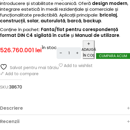
introducere și stabilitate mecanică. Oferă
design modern
,
integrare estetică în medii rezidențiale și comerciale și
funcționalitate predictibilă. Aplicații principale:
bricolaj
,
construcții
,
solar
,
autorulotă
,
barcă
,
backup
.
Conține în pachet:
Fanta/flot pentru corespondență
format DIN C4 sigilată în cutie
și
Manual de utilizare
.
În stoc
526.760.001
lei
ADAUGĂ
ÎN COȘ
CUMPARA ACUM
Add to wishlist
Salvat pentru mai târziu
Add to compare
SKU:
38670
Descriere
Recenzii