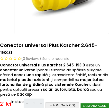
Conector universal Plus Karcher 2.645-
193.0
(0 Reviews)
Scrie o recenzie
Conector universal Plus Karcher 2.645-193.0
este un
conector universal
pentru sisteme de spălare și irigare,
oferind
conexiune rapidă
și etanșeitate fiabilă, realizat din
material plastic rezistent
și compatibil cu
majoritatea
furtunurilor de grădină și cu sistemele Karcher
, ideal
pentru aplicații precum
solar, autorulotă, barcă
sau ca
piesă de
backup
.
În stoc
21
lei
ADAUGĂ ÎN COȘ
CUMPARA ACUM