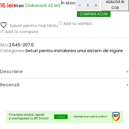
ADAUGĂ ÎN
În stoc
16
lei
(Salvează
42
lei
)
51
lei
COȘ
CUMPARA ACUM
Add to wishlist
Salvat pentru mai târziu
Add to compare
SKU:
2.645-207.0
Categories:
Seturi pentru instalarea unui sistem de irigare
Descriere
Recenzii