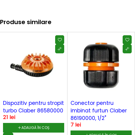
Produse similare
Dispozitiv pentru stropit
Conector pentru
turbo Claber 86580000
imbinat furtun Claber
21
lei
86190000, 1/2"
7
lei
ADAUGĂ ÎN COȘ