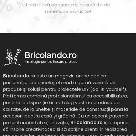
finalizează abonarea și bucură-te de
beneficiile exclusive!
Bricolando.ro
este un magazin online dedicat
pasionaților de bricolaj, oferind o gamă variată de
produse și soluții pentru proiectele DIY (do-it-yourself).
Platforma combină profesionalismul cu accesibilitatea,
punând la dispoziție un catalog vast de produse de
calitate, de la unelte și materiale de construcții până la
accesorii pentru casă și grădină. Cu un accent puternic
pe sustenabilitate și inovație,
Bricolando.ro
își propune
să inspire creativitatea și să sprijine clienții în realizarea
proiectelor lor, indiferent de complexitate. Simplu, rapid și