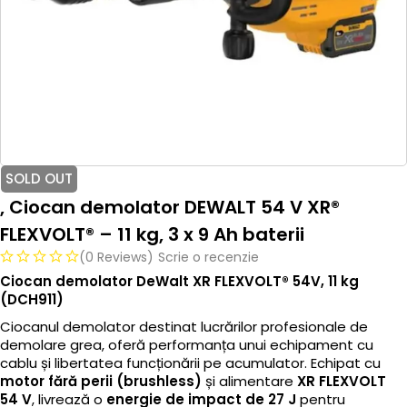
SOLD OUT
, Ciocan demolator DEWALT 54 V XR®
FLEXVOLT® – 11 kg, 3 x 9 Ah baterii
(0 Reviews)
Scrie o recenzie
Ciocan demolator DeWalt XR FLEXVOLT® 54V, 11 kg
(DCH911)
Ciocanul demolator destinat lucrărilor profesionale de
demolare grea, oferă performanța unui echipament cu
cablu și libertatea funcționării pe acumulator. Echipat cu
motor fără perii (brushless)
și alimentare
XR FLEXVOLT
54 V
, livrează o
energie de impact de 27 J
pentru