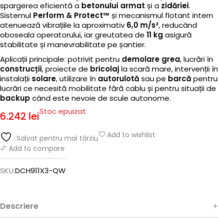
spargerea eficientă a
betonului armat
și a
zidăriei
.
Sistemul
Perform & Protect™
și mecanismul flotant intern
atenuează vibrațiile la aproximativ
6,0 m/s²
, reducând
oboseala operatorului, iar greutatea de
11 kg
asigură
stabilitate și manevrabilitate pe șantier.
Aplicații principale: potrivit pentru
demolare grea
, lucrări în
construcții
, proiecte de
bricolaj
la scară mare, intervenții în
instalații
solare
, utilizare în
autorulotă
sau pe
barcă
pentru
lucrări ce necesită mobilitate fără cablu și pentru situații de
backup
când este nevoie de scule autonome.
Stoc epuizat
6.242
lei
Add to wishlist
Salvat pentru mai târziu
Add to compare
SKU:
DCH911X3-QW
Descriere