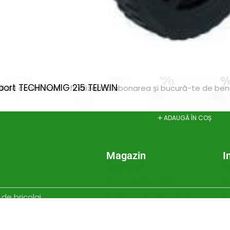
Abonează-te la newsletter!
ri exclusive, promoții speciale și cele mai noi produse direct î
sport TECHNOMIG 215 TELWIN
il de confirmare – finalizează abonarea și bucură-te de benef
ADAUGĂ ÎN COȘ
Magazin
I
Despre noi
In
Termeni si Conditii
Pr
de bricolaj,
Politica de Confidentialitate
Pr
ele DIY (do-it-
Conditii generale de livrare
Pr
itatea, punând la