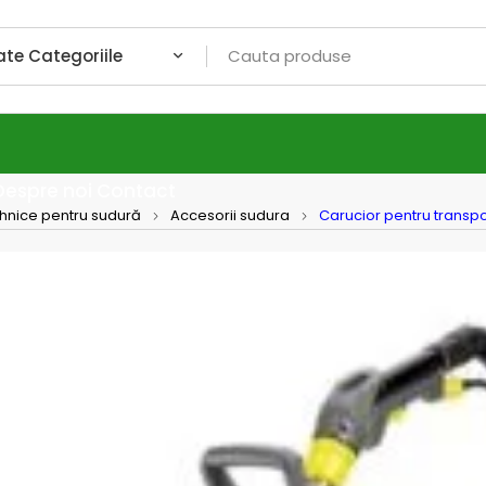
Despre noi
Contact
ehnice pentru sudură
Accesorii sudura
Carucior pentru transp
Caruc
215 T
Carucior p