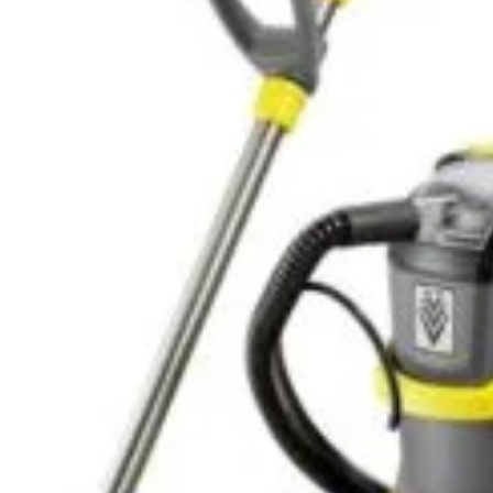
1.273
l
Salvat 
SKU:
80307
Categories