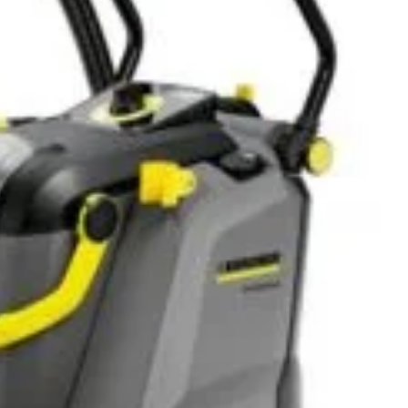
ei
COȘ
CUMPARA ACUM
Add to wishlist
Add to compare
pentru mai târziu
3
:
Accesorii sudura