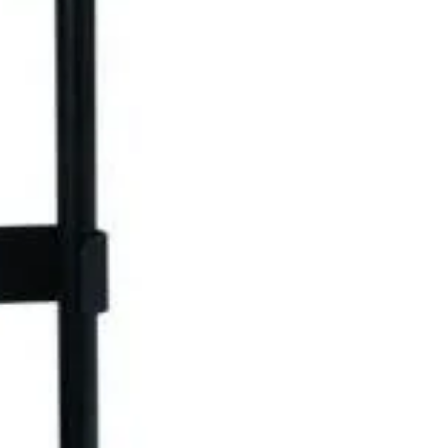
nterconectare cu
cu apa 30 m
802470
Grup de racire JASIC 5.5L
lei
2.300
lei
ADAUGĂ ÎN COȘ
ADAUGĂ ÎN COȘ