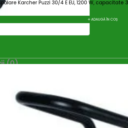
spălare Karcher Puzzi 30/4 E EU, 1200 W, capacitate 30
ADAUGĂ ÎN COȘ
i (0)