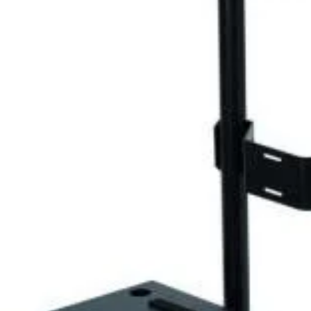
Cablu i
racire 
TELWIN 
13.032
Carucior pentru transport
TELWIN cod. 803059
1.200
lei
ADAUGĂ ÎN COȘ