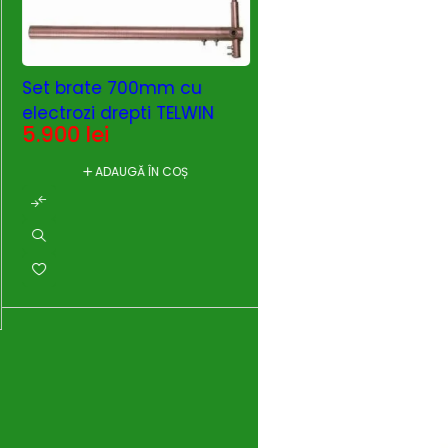
Set brate 700mm cu
electrozi drepti TELWIN
5.900
lei
ADAUGĂ ÎN COȘ