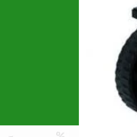
Butelie pentru cor
1.260
lei
ADAUGĂ ÎN C