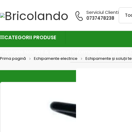
Serviciul Clienti
0737478238
CATEGORII PRODUSE
Inspirație
Noutăți & Anunțuri
Informații
Plata in rate
Prima pagină
Echipamente electrice
Echipamente și soluții t