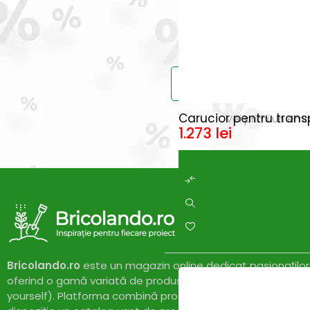
Prinde reduce
HOT
Carucior pentru tran
Vei primi un ema
1.273
lei
Bricolando.ro
este un magazin online dedicat pasionaților 
oferind o gamă variată de produse și soluții pentru proiect
yourself). Platforma combină profesionalismul cu accesibil