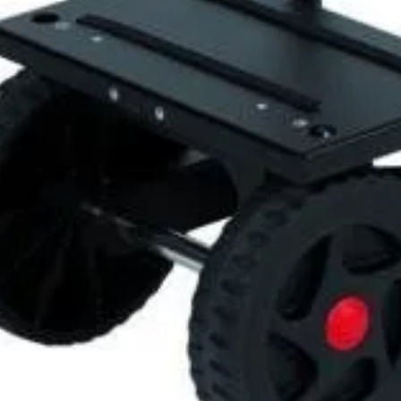
gon 20L
OȘ