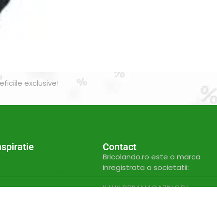
n inboxul tău!
iciile exclusive!
nspiratie
Contact
Bricolando.ro este o marca
ovație și sustenabilitate
inregistrata a societatii:
oiecte pentru avansați
KALKI DRIM MAGAZIN S.R.L.
oiecte pentru casă
CUI: RO42565965
oiecte pentru începători
Reg. Com.: J39/335/2020