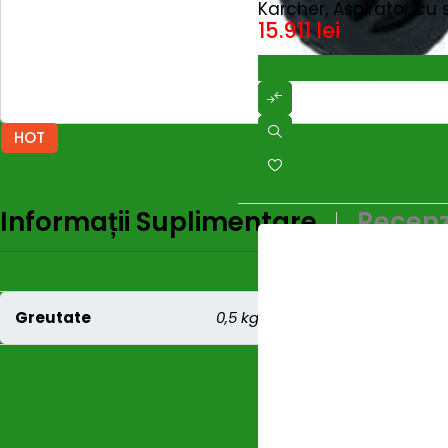
Karcher, Aspirator cu 
15.911
lei
HOT
Informații Suplimentare
Recenzi
Greutate
0,5 kg