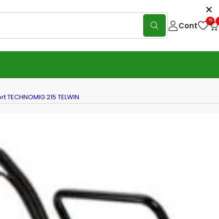
0
Cont
ort TECHNOMIG 215 TELWIN
ior pentru transport TECHNOMIG
ELWIN
(0 Reviews)
Scrie o recenzie
entru transport TECHNOMIG 215 TELWIN cod. 803073
Disponibil pentru pre-comenzi
ADAUGĂ ÎN