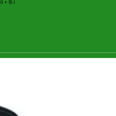
 + 15 l