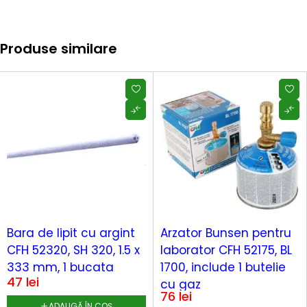
Produse similare
Bara de lipit cu argint
Arzator Bunsen pentru
CFH 52320, SH 320, 1.5 x
laborator CFH 52175, BL
333 mm, 1 bucata
1700, include 1 butelie
47
lei
cu gaz
76
lei
ADAUGĂ ÎN COȘ