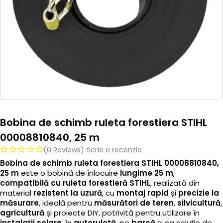
Bobina de schimb ruleta forestiera STIHL
00008810840, 25 m
(0 Reviews)
Scrie o recenzie
Bobina de schimb ruleta forestiera STIHL 00008810840,
25 m
este o bobină de înlocuire
lungime 25 m
,
compatibilă cu ruleta forestieră STIHL
, realizată din
material
rezistent la uzură
, cu
montaj rapid
și
precizie la
măsurare
, ideală pentru
măsurători de teren
,
silvicultură
,
agricultură
și proiecte DIY, potrivită pentru utilizare în
instalații solare
, în
autorulotă
, pe
barcă
și ca soluție de