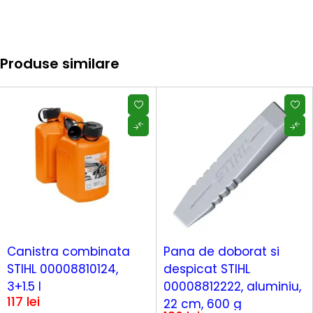
Produse similare
Canistra combinata
Pana de doborat si
STIHL 00008810124,
despicat STIHL
3+1.5 l
00008812222, aluminiu,
117
lei
22 cm, 600 g