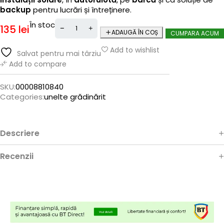
backup
pentru lucrări și întreținere.
În stoc
135
lei
ADAUGĂ ÎN COȘ
CUMPARA ACUM
Add to wishlist
Salvat pentru mai târziu
Add to compare
SKU:
00008810840
Categories:
unelte grădinărit
Descriere
Recenzii