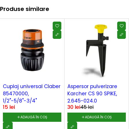
Produse similare
-34%
Cuplaj universal Claber
Aspersor pulverizare
85470000,
Karcher CS 90 SPIKE,
1/2"-5/8"-3/4"
2.645-024.0
15
lei
30
lei
45
lei
ADAUGĂ ÎN COȘ
ADAUGĂ ÎN COȘ