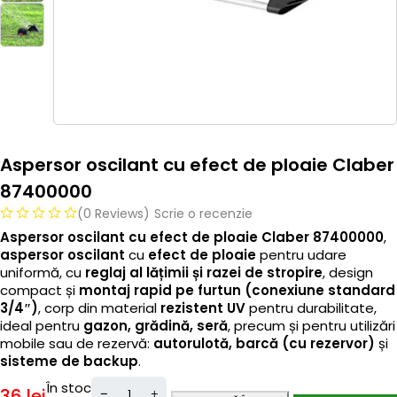
Aspersor oscilant cu efect de ploaie Claber
87400000
(0 Reviews)
Scrie o recenzie
Aspersor oscilant cu efect de ploaie Claber 87400000
,
aspersor oscilant
cu
efect de ploaie
pentru udare
uniformă, cu
reglaj al lățimii și razei de stropire
, design
compact și
montaj rapid pe furtun (conexiune standard
3/4″)
, corp din material
rezistent UV
pentru durabilitate,
ideal pentru
gazon, grădină, seră
, precum și pentru utilizări
mobile sau de rezervă:
autorulotă, barcă (cu rezervor)
și
sisteme de backup
.
În stoc
36
lei