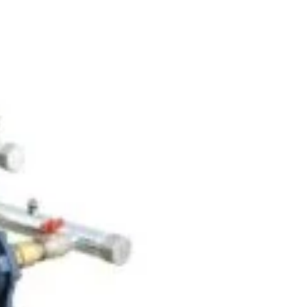
În stoc
717
lei
)
ADAUGĂ
ÎN COȘ
CUMPARA ACUM
Add to wishlist
Add to compare
pentru mai târziu
206
:
Atomizoare si pulverizatoare