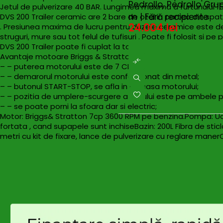
Pedrollo, Pedrollo Gr
Jetul de pulverizare 40 BAR. Lungimea maxima a furtunului 1
m | Fără recipiente
DVS 200 Trailer ceramic are 2 bare de otel in partea din spate
24.004
lei
. Presiunea maxima de lucru pentru duzele ceramice este de 25
struguri, mure sau tot felul de tufisuri . Poate fi folosit si p
DVS 200 Trailer poate fi cuplat la toate tipurile de masini d
Avantaje motoare Briggs & Stratton:
– – puterea motorului este de 7 CP;
– – demarorul motorului este confectionat din metal;
– – butonul START-STOP, se afla in carcasa motorului;
– – pozitia de umplere-scurgere a uleiului este pe ambele pa
– – se poate porni la sfoara dar si electric;
Motor: Briggs& Stratton 7cp 3600 RPM pe benzina.Pompa: Udo
fortata , cand supapele sunt inchiseBazin: 200L Fibra de sticl
metri cu kit de fixare, lance de pulverizare cu reglare manerC