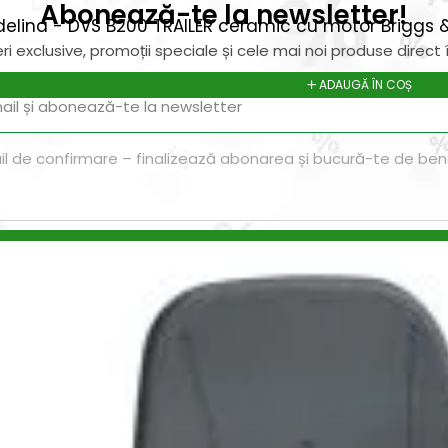
Abonează-te la newsletter!
delina - DVS B200 TRAILER ceramic cu motor Briggs &
ri exclusive, promoții speciale și cele mai noi produse direct î
ADAUGĂ ÎN COȘ
il de confirmare – finalizează abonarea și bucură-te de benef
Magazin
I
Despre noi
In
Termeni si Conditii
Pr
de bricolaj,
Politica de Confidentialitate
Pr
ele DIY (do-it-
Conditii generale de livrare
Pr
itatea, punând la
elte și materiale
Politica de cookie-uri
Sf