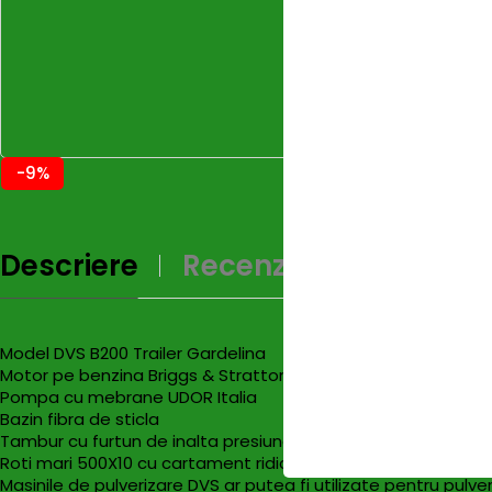
-9%
Descriere
Recenzii (0)
Model DVS B200 Trailer Gardelina
Motor pe benzina Briggs & Stratton 7 CP
Pompa cu mebrane UDOR Italia
Bazin fibra de sticla
Tambur cu furtun de inalta presiune
Roti mari 500X10 cu cartament ridicat
Masinile de pulverizare DVS ar putea fi utilizate pentru pulveri