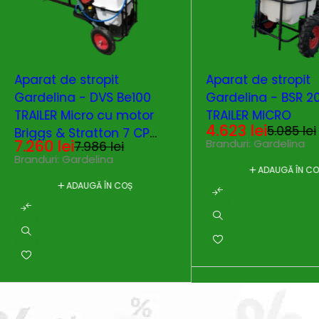
-9%
-9%
Aparat de stropit
Aparat de stropit
Gardelina - DVS Be100
Gardelina - BSR 2
TRAILER Micro cu motor
TRAILER MICRO
4.623
lei
5.085
lei
Briggs & Stratton 7 CP
7.260
lei
Branduri:
Gardelina
7.986
lei
electric start
Branduri:
Gardelina
ADAUGĂ ÎN C
ADAUGĂ ÎN COȘ