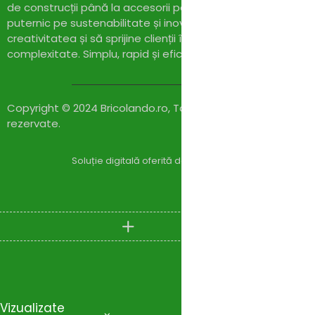
de construcții până la accesorii pentru casă și grădină. Cu
puternic pe sustenabilitate și inovație,
Bricolando.ro
își pr
creativitatea și să sprijine clienții în realizarea proiectelor l
complexitate. Simplu, rapid și eficient!
Copyright © 2024 Bricolando.ro, Toate drepturile
rezervate.
Soluție digitală oferită de
Zylaris Group România – Co
Compare
(0)
Vizualizate