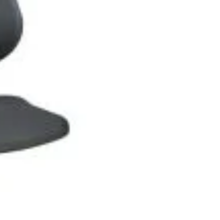
Adresa: Str. Măgura 57F
ndințe DIY actuale
Localitate: FOCSANI,
VRANCEA
toriale pas cu pas
contact:
0737 478 238
elte și materiale recomandate
Compare
Remove all products