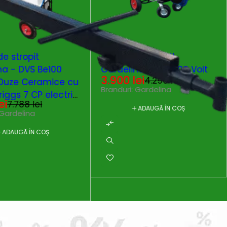
-9%
e stropit
Aparat de stropit
na - DVS Be100
Gardelina - BSR 200 Volt
3.900
lei
4.290
lei
 Duze Ceramice cu
Branduri:
Gardelina
iggs 7 CP electric
ei
7.788
lei
ADAUGĂ ÎN COȘ
Gardelina
ADAUGĂ ÎN COȘ