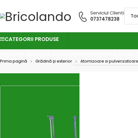
Serviciul Clienti
0737478238
CATEGORII PRODUSE
Inspirație
Noutăți & Anunțuri
Informații
Plata in rate
Prima pagină
Grădină și exterior
Atomizoare si pulverizatoar