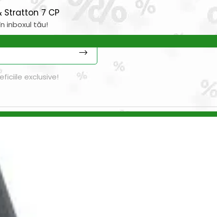
 Stratton 7 CP
n inboxul tău!
iciile exclusive!
nspiratie
Contact
Bricolando.ro este o marca
ovație și sustenabilitate
inregistrata a societatii:
oiecte pentru avansați
KALKI DRIM MAGAZIN S.R.L.
oiecte pentru casă
CUI: RO42565965
oiecte pentru începători
Reg. Com.: J39/335/2020
aturi pentru grădinărit