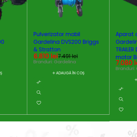
-9%
-9%
Pulverizator mobil
Aparat d
00
Gardelina DVS200 Briggs
Gardeli
& Stratton
TRAILER
6.810
lei
7.491
lei
motor Br
7.080
l
Branduri:
Gardelina
start
Branduri:
OȘ
ADAUGĂ ÎN COȘ