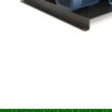
zarea si dezinfectarea tuturor tipurilor de solutii lichide in zo