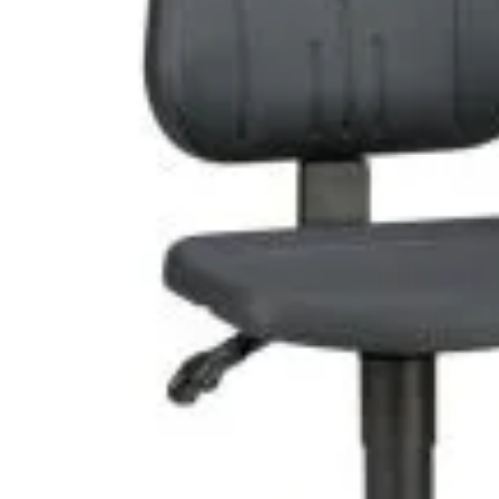
 un accent
Noutăți & Anunțuri Bricolando
Te
opune să inspire
or, indiferent de
Contacteaza-ne
Tu
Un
nsultanță & Transformare Digitală