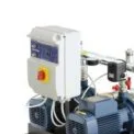
(Salvează
Salvat 
SKU:
D18080
Categories