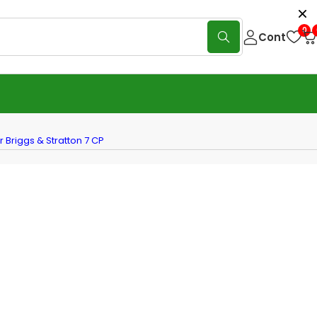
0
Cont
 Briggs & Stratton 7 CP
 de stropit Gardelina – DVS B200
ER ceramic cu motor Briggs &
on 7 CP
7.170
lei
7.887
lei
(0 Reviews)
Scrie o recenzie