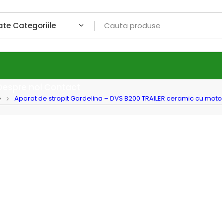
Despre noi
Contact
e
Aparat de stropit Gardelina – DVS B200 TRAILER ceramic cu motor
Gardelina
Aparat
TRAIL
Stratt