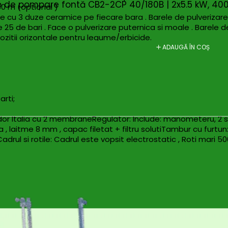
up de pompare fontă CB2-2CP 40/180B | 2x5.5 kW, 400 
50 m (optional )
 cu 3 duze ceramice pe fiecare bara . Barele de pulverizare po
 de bari . Face o pulverizare puternica si moale . Barele de 
e pozitii orizontale pentru legume/erbicide.
e cultivat incepand cu 5.5CP , iar greutatea persoanei care il
ADAUGĂ ÎN COȘ
rti;
r Italia cu 2 membraneRegulator: Include: manometeru, 2 su
a , laitme 8 mm , capac filetat + filtru solutiTambur cu furtu
adrul si rotile: Cadrul este vopsit electrostatic , Roti mari 