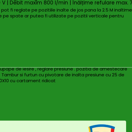
V | Debit maxim 800 l/min | Înălțime refulare max. 
t fi reglate pe pozitiile inalte de jos pana la 2.5 M inaltime
pe spate ar putea fi utilizate pe pozitii verticale pentru
 manipuleaza nu ar trebui sa fie mai mare de 120 KG .
pape de iesire , reglare presiune . pozitia de amestecare
n: Tambur si furtun cu pivotare de inalta presiune cu 25 de
500X10 cu cartament ridicat