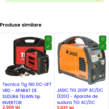
Produse similare
Tecnica Tig 190 DC-LIFT
JASIC TIG 200P AC/DC
VRD - APARAT DE
(E201) - Aparate de
SUDURA TELWIN tip
sudura TIG AC/DC
INVERTOR
2.906
lei
3.632
lei