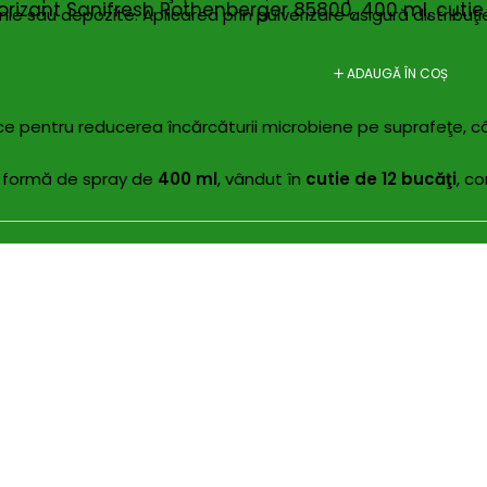
orizant Sanifresh Rothenberger 85800, 400 ml, cutie 
ie sau depozite. Aplicarea prin pulverizare asigură distribuţi
ADAUGĂ ÎN COȘ
ce pentru reducerea încărcăturii microbiene pe suprafeţe, câ
b formă de spray de
400 ml
, vândut în
cutie de 12 bucăţi
, c
5800, 400 ml (produs principal, fiecare sigilat în recipient a
 şi evitaţi inhalarea directă; nu pulverizaţi spre flacără sau 
 înainte de aplicare pe materiale sensibile; evitaţi contactul
re înscrise pe etichetă.