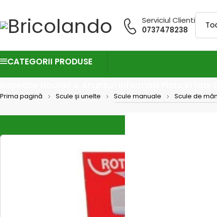
Serviciul Clienti
0737478238
CATEGORII PRODUSE
Inspirație
Noutăți & Anunțuri
Informații
Plata in rate
Prima pagină
Scule și unelte
Scule manuale
Scule de mână