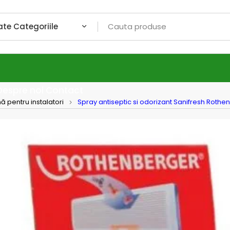
Despre noi
Contact
 pentru instalatori
Spray antiseptic si odorizant Sanifresh Rothen
Spray 
Rothen
bucat
Spray anti
ml, cutie 1