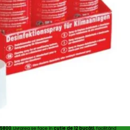
aerosol
, destinat tratării rapide a suprafeţelor şi spaţiilor
entru uz profesional şi casnic în zone precum băi, bucătării,
5800
. Livrarea se face în
cutie de 12 bucăţi
, facilitând