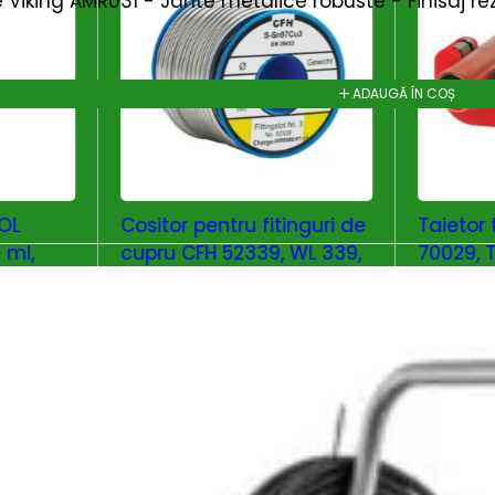
ce Viking AMR031 - Jante metalice robuste - Finisaj re
ADAUGĂ ÎN COȘ
NOL
Cositor pentru fitinguri de
Taietor
 ml,
cupru CFH 52339, WL 339,
70029, 
08
250 g
mm
101
lei
259
lei
OȘ
ADAUGĂ ÎN COȘ