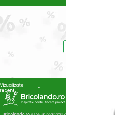
Prinde reduce
Vei primi un ema
Vizualizate
recent
Bricolando.ro
este un magazin online dedicat pasionaților 