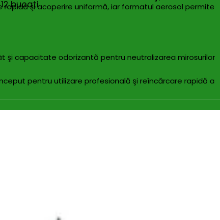
12 bucati
e rapidă şi acoperire uniformă, iar formatul aerosol permite
t şi capacitate odorizantă pentru neutralizarea mirosurilor
onceput pentru utilizare profesională şi reîncărcare rapidă a
erosol)
surse de temperatură ridicată din cauza riscului de
 cu ochii şi contactul prelungit cu pielea; păstraţi departe de