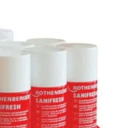
e rapidă a mirosurilor, cu
acțiune rapidă
și
uscare rapidă
,
cientă împotriva bacteriilor și mirosurilor persistente, ideal
ar, autorulotă, barcă
și spații de
backup
, compatibil cu
in plastic și textile, dozare practică — recipient
400 ml
,
cutie 12 bucăți
.
În stoc
i
ADAUGĂ ÎN COȘ
CUMPARA ACUM
Add to wishlist
Add to compare
pentru mai târziu
:
Scule de mână pentru instalatori