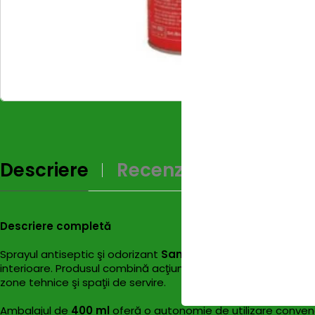
Descriere
Recenzii (0)
Descriere completă
Sprayul antiseptic şi odorizant
Sanifresh
este un produs din 
interioare. Produsul combină acţiunea antiseptică cu funcţia d
zone tehnice şi spaţii de servire.
Ambalajul de
400 ml
oferă o autonomie de utilizare convenab