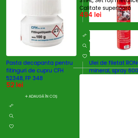
STIHL, Set roți metali
Calitate superioară
494
lei
Pasta decapanta pentru
Ulei de filetat RO
fitinguri de cupru CFH
mineral, spray 600
52348, FP 348
Rothenberger 650
52
lei
81
lei
ADAUGĂ ÎN COȘ
ADAUGĂ ÎN C