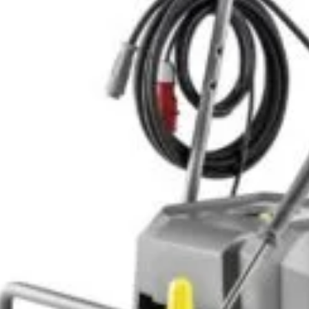
Abonează-te la newsletter!
ri exclusive, promoții speciale și cele mai noi produse direct î
il de confirmare – finalizează abonarea și bucură-te de benef
Magazin
I
Despre noi
In
Termeni si Conditii
Pr
de bricolaj,