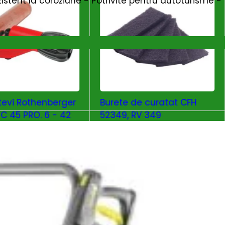
zistent la coroziune - Potrivite pentru autoturisme -
 tevi Rothenberger
Burete de curatat CFH
TC 45 PRO. 6 - 42
52349, RV 349
15
lei
ADAUGĂ ÎN COȘ
ADAUGĂ ÎN COȘ