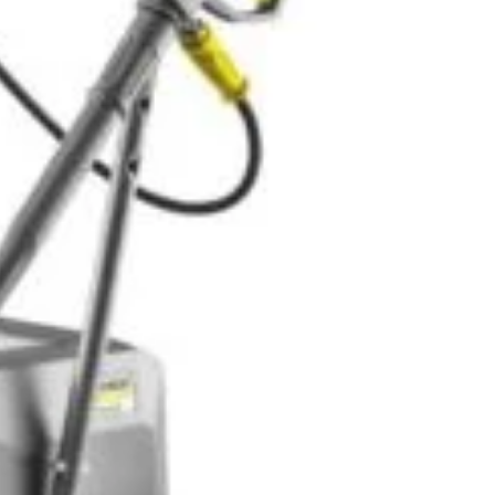
n inboxul tău!
iciile exclusive!
nspiratie
Contact
Bricolando.ro este o marca
ovație și sustenabilitate
inregistrata a societatii:
oiecte pentru avansați