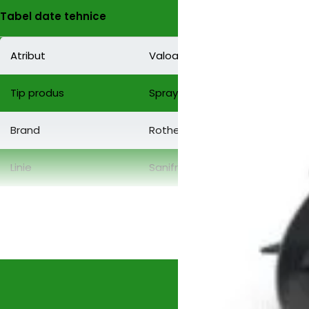
Tabel date tehnice
Atribut
Valoare
Tip produs
Spray antiseptic şi odorizant
Brand
Rothenberger
Linie
Sanifresh
Model / Cod produs
85800
Volum per recipient
400 ml
Tip ambalaj
Aerosol / spray