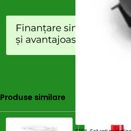
Unitate de vânzare
Cutie
Număr bucăţi per cutie
12
Produse similare