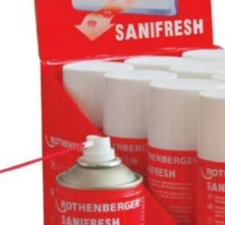
neutralizar
formulă efi
pentru
sol
suprafețe d
ambalare
755
le
Salvat 
SKU:
85800
Categories