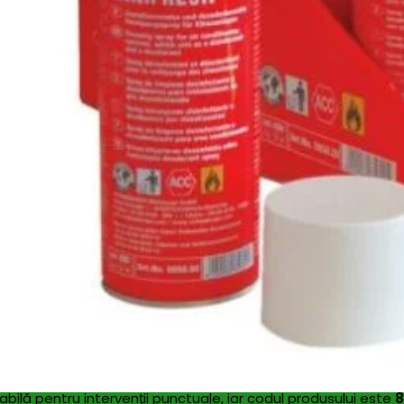
categoria soluţiilor de igienizare şi parfumare sub formă de
e odorizant pentru neutralizarea mirosurilor, fiind potrivit p
ilă pentru intervenţii punctuale, iar codul produsului este
8