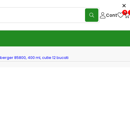
0
Cont
berger 85800, 400 ml, cutie 12 bucati
antiseptic si odorizant Sanifresh
berger 85800, 400 ml, cutie 12
i
(0 Reviews)
Scrie o recenzie
septic si odorizant Sanifresh Rothenberger 85800, 400
2 bucati
,
antiseptic
și
odorizant
pentru igienizare și