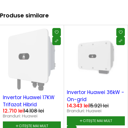
Produse similare
SOLD OUT
Invertor Huawei 36kW -
SOLD OUT
Invertor Huawei 17KW
On-grid
Trifazat Hibrid
14.343
lei
15.921
lei
12.710
lei
14.108
lei
Branduri:
Huawei
Branduri:
Huawei
CITEȘTE MAI MULT
CITEȘTE MAI MULT