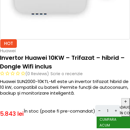
HOT
Huawei
Invertor Huawei 10KW – Trifazat – hibrid –
Dongle Wifi inclus
(0 Reviews)
Scrie o recenzie
Huawei SUN2000-10KTL-M1 este un invertor trifazat hibrid de
10 kW, compatibil cu baterii. Permite funcții de autoconsum,
backup și monitorizare inteligentă.
ADAU
În stoc (poate fi pre-comandat)
5.843
lei
ÎN CO
CUMPARA
ACUM