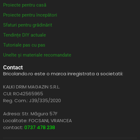
Proiecte pentru casă
Proiecte pentru începători
Sfaturi pentru grădinărit
Tendințe DIY actuale
Tutoriale pas cu pas
Unelte și materiale recomandate
Contact
Bricolando.ro este o marca inregistrata a societatii:
KALKI DRIM MAGAZIN S.R.L.
CUI: RO42565965
Reg. Com.: J39/335/2020
Adresa: Str. Măgura 57F
Localitate: FOCSANI,
VRANCEA
contact:
0737 478 238