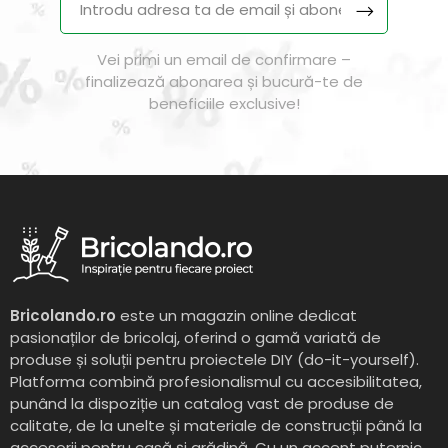
Vei primi un email de confirmare –
finalizează abonarea și bucură-te de
beneficiile exclusive!
Bricolando.ro
este un magazin online dedicat
pasionaților de bricolaj, oferind o gamă variată de
produse și soluții pentru proiectele DIY (do-it-yourself).
Platforma combină profesionalismul cu accesibilitatea,
punând la dispoziție un catalog vast de produse de
calitate, de la unelte și materiale de construcții până la
accesorii pentru casă și grădină. Cu un accent puternic