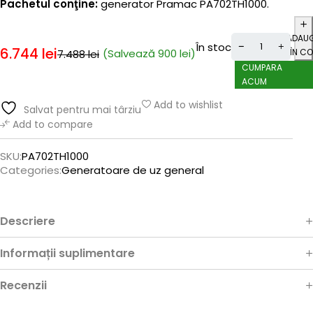
Pachetul conţine:
generator Pramac PA702TH1000.
ADAU
În stoc
6.744
lei
(Salvează
900
lei
)
ÎN CO
7.488
lei
CUMPARA
ACUM
Add to wishlist
Salvat pentru mai târziu
Add to compare
SKU:
PA702TH1000
Categories:
Generatoare de uz general
Descriere
Informații suplimentare
Recenzii