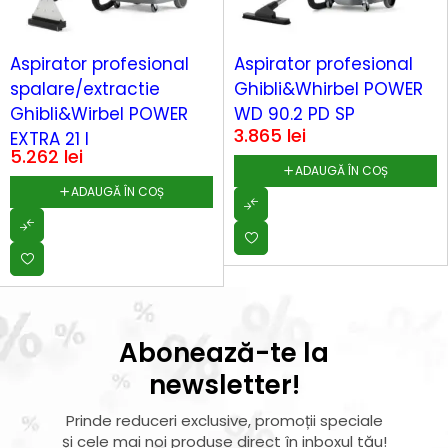
Aspirator profesional
Aspirator profesional
spalare/extractie
Ghibli&Whirbel POWER
Ghibli&Wirbel POWER
WD 90.2 PD SP
3.865
lei
EXTRA 21 I
5.262
lei
ADAUGĂ ÎN COȘ
ADAUGĂ ÎN COȘ
Abonează-te la
newsletter!
Prinde reduceri exclusive, promoții speciale
și cele mai noi produse direct în inboxul tău!