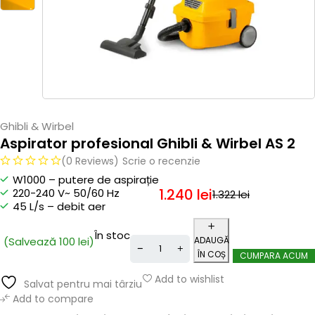
Ghibli & Wirbel
Aspirator profesional Ghibli & Wirbel AS 2
(0 Reviews)
Scrie o recenzie
W1000 – putere de aspirație
1.240
lei
220-240 V~ 50/60 Hz
1.322
lei
45 L/s – debit aer
În stoc
(Salvează
100
lei
)
ADAUGĂ
ÎN COȘ
CUMPARA ACUM
Add to wishlist
Salvat pentru mai târziu
Add to compare