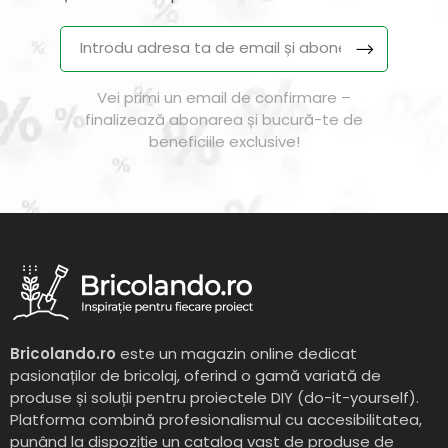
Vei primi un email de confirmare –
finalizează abonarea și bucură-te de
beneficiile exclusive!
Bricolando.ro
este un magazin online dedicat
pasionaților de bricolaj, oferind o gamă variată de
produse și soluții pentru proiectele DIY (do-it-yourself).
Platforma combină profesionalismul cu accesibilitatea,
punând la dispoziție un catalog vast de produse de