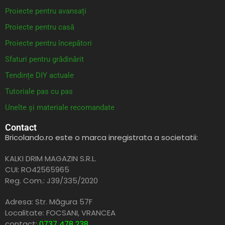
Proiecte pentru avansați
Proiecte pentru casă
Proiecte pentru începători
Sfaturi pentru grădinărit
Tendințe DIY actuale
Tutoriale pas cu pas
Unelte și materiale recomandate
Contact
Bricolando.ro este o marca inregistrata a societatii:
KALKI DRIM MAGAZIN S.R.L.
CUI: RO42565965
Reg. Com.: J39/335/2020
Adresa: Str. Măgura 57F
Localitate: FOCSANI,
VRANCEA
contact:
0737 478 238