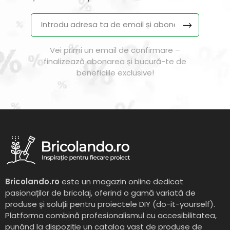
Vei primi un email de confirmare –
finalizează abonarea și bucură-te de
beneficiile exclusive!
Bricolando.ro
este un magazin online dedicat
pasionaților de bricolaj, oferind o gamă variată de
produse și soluții pentru proiectele DIY (do-it-yourself).
Platforma combină profesionalismul cu accesibilitatea,
punând la dispoziție un catalog vast de produse de