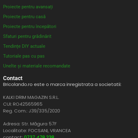
Proiecte pentru avansați
Proiecte pentru casă
Proiecte pentru începători
Sfaturi pentru grădinărit
Tendințe DIY actuale
Tutoriale pas cu pas
Unelte și materiale recomandate
Contact
Bricolando.ro este o marca inregistrata a societatii:
KALKI DRIM MAGAZIN S.R.L.
CUI: RO42565965
Reg. Com.: J39/335/2020
Adresa: Str. Măgura 57F
Localitate: FOCSANI,
VRANCEA
contact:
0737 478 238