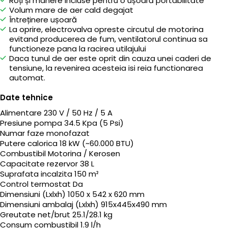
Roți și mânere incluse pentru o ușoară portabilitate
Volum mare de aer cald degajat
Întreținere ușoară
La oprire, electrovalva opreste circutul de motorina
evitand producerea de fum, ventilatorul continua sa
functioneze pana la racirea utilajului
Daca tunul de aer este oprit din cauza unei caderi de
tensiune, la revenirea acesteia isi reia functionarea
automat.
Date tehnice
Alimentare 230 V / 50 Hz / 5 A
Presiune pompa 34.5 Kpa (5 Psi)
Numar faze monofazat
Putere calorica 18 kW (~60.000 BTU)
Combustibil Motorina / Kerosen
Capacitate rezervor 38 L
Suprafata incalzita 150 m²
Control termostat Da
Dimensiuni (Lxlxh) 1050 x 542 x 620 mm
Dimensiuni ambalaj (Lxlxh) 915x445x490 mm
Greutate net/brut 25.1/28.1 kg
Consum combustibil 1.9 l/h