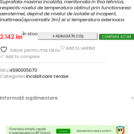
Suprafata maxima incalzita, mentionata in fisa tehnica,
respectiv nivelul de temperatura obtinut prin functionarea
aerotermei, depind de nivelul de izolatie al incaperii,
inaltimea(aproximativ 3m) ei si temperatura exterioara.
În stoc
2.142
lei
ADAUGĂ ÎN COȘ
CUMPARA ACUM
Add to wishlist
Salvat pentru mai târziu
Add to compare
SKU:
4590005070
Categories:
Incalzitoare terase
Informații suplimentare