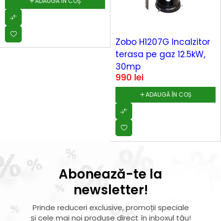
ADAUGĂ ÎN COȘ
Zobo H1207G Incalzitor
terasa pe gaz 12.5kW,
30mp
990
lei
ADAUGĂ ÎN COȘ
Abonează-te la
newsletter!
Prinde reduceri exclusive, promoții speciale
și cele mai noi produse direct în inboxul tău!