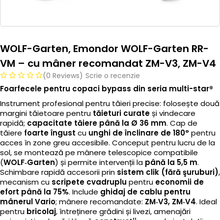
WOLF-Garten, Emondor WOLF-Garten RR-
VM – cu mâner recomandat ZM-V3, ZM-V4
(0 Reviews)
Scrie o recenzie
Foarfecele pentru copaci bypass din seria multi-star®
Instrument profesional pentru tăieri precise: folosește două
margini tăietoare pentru
tăieturi curate
și vindecare
rapidă;
capacitate tăiere până la Ø 36 mm
. Cap de
tăiere
foarte îngust
cu
unghi de înclinare de 180°
pentru
acces în zone greu accesibile. Conceput pentru lucru de la
sol, se montează pe mânere telescopice compatibile
(
WOLF‑Garten
) și permite intervenții la
până la 5,5 m
.
Schimbare rapidă accesorii prin
sistem clik (fără şuruburi)
,
mecanism cu
scripete cvadruplu
pentru
economii de
efort până la 75%
. Include
ghidaj de cablu pentru
mânerul Vario
; mânere recomandate:
ZM‑V3, ZM‑V4
. Ideal
pentru
bricolaj
, întreținere grădini și livezi, amenajări