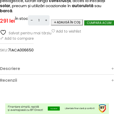
peisagistice, lucrări lângă
construcții
, acces la instalații
solar
, precum și utilizări ocazionale în
autorulotă
sau
barcă
.
În stoc
291
lei
ADAUGĂ ÎN COȘ
CUMPARA ACUM
Add to wishlist
Salvat pentru mai târziu
Add to compare
SKU:
71ACA006650
Descriere
Recenzii