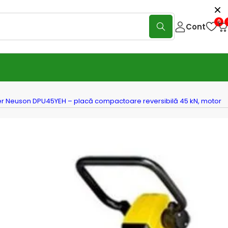
0
Cont
 Neuson DPU45YEH – placă compactoare reversibilă 45 kN, motor
uson
r Neuson DPU45YEH – placă
ctoare reversibilă 45 kN, motor
 diesel (4,5 kW), pornire
ică la cheie