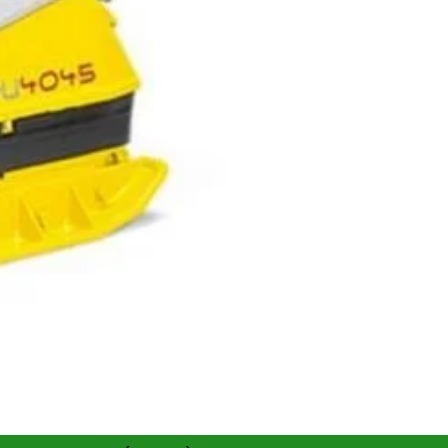
cții de drumuri și platforme industriale. Motorul diesel
 autonomie extinsă. Frecvența de 69 Hz și forța centrifugală
ța este alegerea standard pentru profesioniștii din