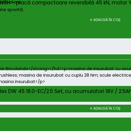
xploatare.
H – placă compactoare reversibilă 45 kN, motor Yan
te sporită.
fesionale.
ADAUGĂ ÎN COȘ
lex DW 45 18.0-EC/2.5 Set, cu acumulatori 18V / 2.5A
ADAUGĂ ÎN COȘ