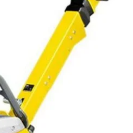
(0 Reviews)
Scrie o recenzie
euson DPU45YEH
este o
placă compactoare reversibilă
fesională
, echipată cu
motor Yanmar (4T, 4,5 kW, 320
zvoltă o
forță centrifugală de 45 kN
. Cu o lățime de lucru
și greutatea de 385 kg, oferă compactare uniformă și
în lucrări intensive de drumuri și fundații. Pornirea electrică la
ignul ergonomic asigură utilizare rapidă și fiabilă.
În stoc
7
lei
37.017
lei
(Salvează
3.690
lei
)
ADAUGĂ ÎN COȘ
CUMPARA ACUM
Add to wishlist
Add to compare
pentru mai târziu
8380
:
Placi compactoare