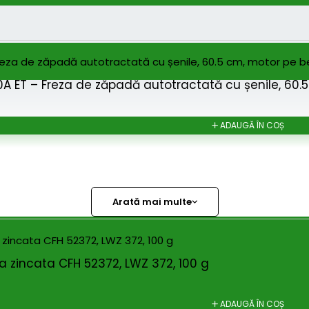
 ET – Freza de zăpadă autotractată cu șenile, 60.
ADAUGĂ ÎN COȘ
Arată mai multe
 zincata CFH 52372, LWZ 372, 100 g
ADAUGĂ ÎN COȘ