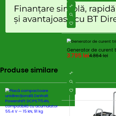
Forță centrifugală
45 kN
Capacitate
870 m²/h
compactare
Dimensiune talpă
-22%
HOT
900×600 mm
Generator de curent t
(L×l)
3.795
lei
4.864
lei
Pornire
Electrică la cheie
Produse similare
Transmisie
Curea
Greutate netă
385 kg
Greutate brută
412 kg