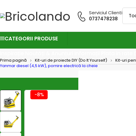
Serviciul Clienti
0737478238
CATEGORII PRODUSE
Inspirație
Noutăți & Anunțuri
Informații
Plata in rate
Prima pagină
Kit-uri de proiecte DIY (Do It Yourself)
Kit-uri pen
Yanmar diesel (4,5 kW), pornire electrică la cheie
-8%