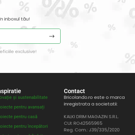
n inboxul tău!
iciile exclusive!
nspiratie
Contact
Bricolando.ro este o marca
ovație și sustenabilitate
inregistrata a societatii:
oiecte pentru avansați
KALKI DRIM MAGAZIN S.R.L.
oiecte pentru casă
CUI: RO42565965
oiecte pentru începători
Reg. Com.: J39/335/2020