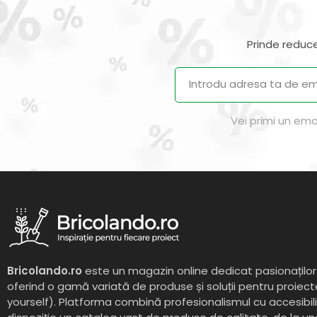
Prinde reduce
Vei primi un ema
Bricolando.ro
este un magazin online dedicat pasionaților 
oferind o gamă variată de produse și soluții pentru proiect
yourself). Platforma combină profesionalismul cu accesibil