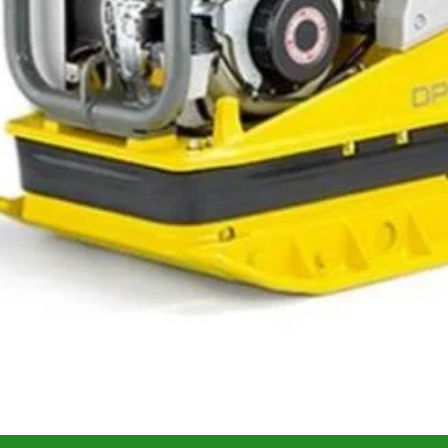
are
Recenzii (0)
 de plăci reversibile pentru utilizări profesionale în constru
ă și consum redus de 1,4 L/h, iar rezervorul de 3,3 L permite
pentru rezistență maximă și manevrabilitate ridicată, plăcu
puternic.
dă.