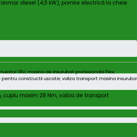
mar diesel (4,5 kW), pornire electrică la cheie
h, cuplu maxim 28 Nm, valiza de transport