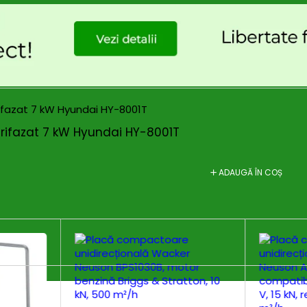
rifazat 7 kW Hyundai HY-8001T
ADAUGĂ ÎN COȘ