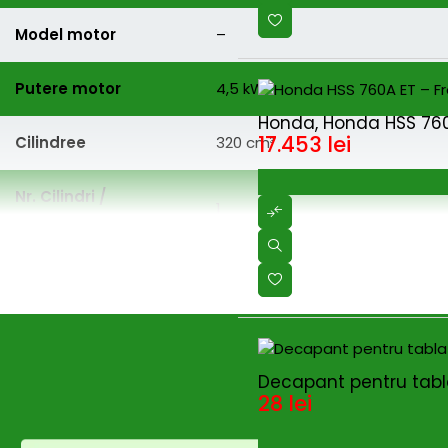
Model motor
–
Putere motor
4,5 kW
Honda, Honda HSS 760A
17.453
lei
Cilindree
320 cm³
Nr. Cilindri /
1
dispunere
Combustibil
Motorină
Rezervor combustibil
3,3 L
Decapant pentru tabla
Consum combustibil
1,4 L/h
28
lei
Frecvență vibrații
69 Hz