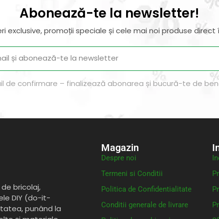
Abonează-te la newsletter!
ri exclusive, promoții speciale și cele mai noi produse direct î
il de confirmare – finalizează abonarea și bucură-te de benef
Magazin
I
Despre noi
In
Termeni si Conditii
Pr
de bricolaj,
Politica de Confidentialitate
Pr
ele DIY (do-it-
Conditii generale de livrare
Pr
itatea, punând la