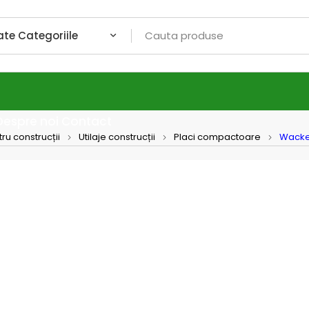
Despre noi
Contact
tru construcții
Utilaje construcții
Placi compactoare
Wacker
Wacker Ne
Wacke
compa
Yanmar
electr