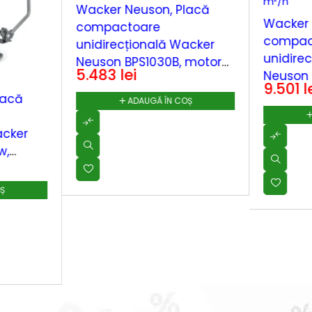
Wacker Neuson, Placă
Wacker 
compactoare
compac
unidirecțională Wacker
unidire
Neuson BPS1030B, motor
5.483
lei
Neuson 
benzină Briggs & Stratton,
9.501
l
compati
10 kN, 500 m²/h
lacă
ADAUGĂ ÎN COȘ
acumulat
rezervor
acker
w,
forță
 kN,
OȘ
750 m²/h