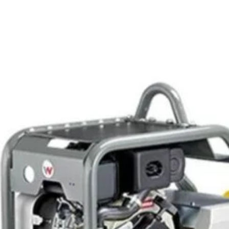
Wacker N
diesel pro
cm³)
ce de
de 600 mm 
stabilitate 
cheie și des
33.96
Salvat 
SKU:
510006
Categories