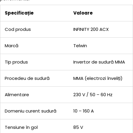
Specificație
Valoare
Cod produs
INFINITY 200 ACX
Marcă
Telwin
Tip produs
Invertor de sudură MMA
Procedeu de sudură
MMA (electrozi înveliți)
Alimentare
230 V / 50 – 60 Hz
Domeniu curent sudură
10 – 160 A
Tensiune în gol
85 V