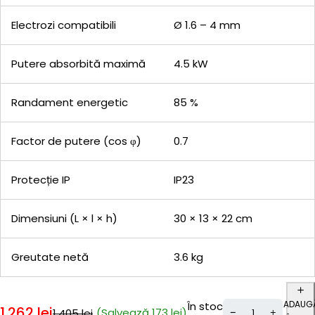
Electrozi compatibili
Ø 1.6 – 4 mm
Putere absorbită maximă
4.5 kW
Randament energetic
85 %
Factor de putere (cos φ)
0.7
Protecție IP
IP23
Dimensiuni (L × l × h)
30 × 13 × 22 cm
Greutate netă
3.6 kg
ADAUG
În stoc
1.262
lei
(Salvează
173
lei
)
1.405
lei