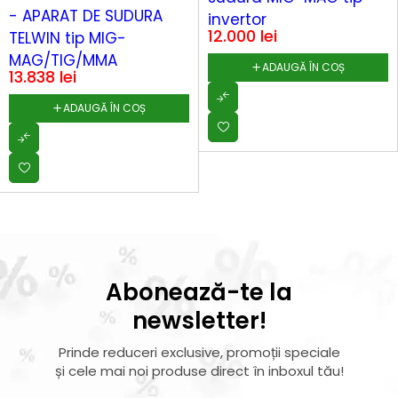
- APARAT DE SUDURA
invertor
12.000
lei
TELWIN tip MIG-
MAG/TIG/MMA
ADAUGĂ ÎN COȘ
13.838
lei
ADAUGĂ ÎN COȘ
Abonează-te la
newsletter!
Prinde reduceri exclusive, promoții speciale
și cele mai noi produse direct în inboxul tău!