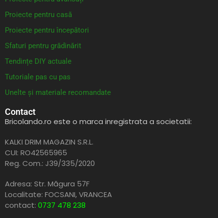
Proiecte pentru casă
Proiecte pentru începători
Sfaturi pentru grădinărit
Tendințe DIY actuale
Tutoriale pas cu pas
Unelte și materiale recomandate
Contact
Bricolando.ro este o marca inregistrata a societatii:
KALKI DRIM MAGAZIN S.R.L.
CUI: RO42565965
Reg. Com.: J39/335/2020
Adresa: Str. Măgura 57F
Localitate: FOCSANI,
VRANCEA
contact:
0737 478 238