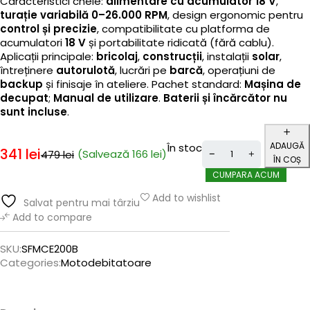
Caracteristici cheie:
alimentare cu acumulator 18 V
,
turație variabilă 0–26.000 RPM
, design ergonomic pentru
control și precizie
, compatibilitate cu platforma de
acumulatori
18 V
și portabilitate ridicată (fără cablu).
Aplicații principale:
bricolaj
,
construcții
, instalații
solar
,
întreținere
autorulotă
, lucrări pe
barcă
, operațiuni de
backup
și finisaje în ateliere. Pachet standard:
Mașina de
decupat
;
Manual de utilizare
.
Baterii și încărcător nu
sunt incluse
.
ADAUGĂ
În stoc
341
lei
(Salvează
166
lei
)
479
lei
ÎN COȘ
CUMPARA ACUM
Add to wishlist
Salvat pentru mai târziu
Add to compare
SKU:
SFMCE200B
Categories:
Motodebitatoare