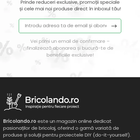
Prinde reduceri exclusive, promoții speciale
și cele mai noi produse direct în inboxul tău!
Vei primi un email de confirmare –
finalizează abonarea și bucură-te de
beneficiile exclusive!
Bricolando.ro
este un magazin online dedicat
pasionaților de bricolaj, oferind o gamă variată de
produse și soluții pentru proiectele DIY (do-it-yourself).