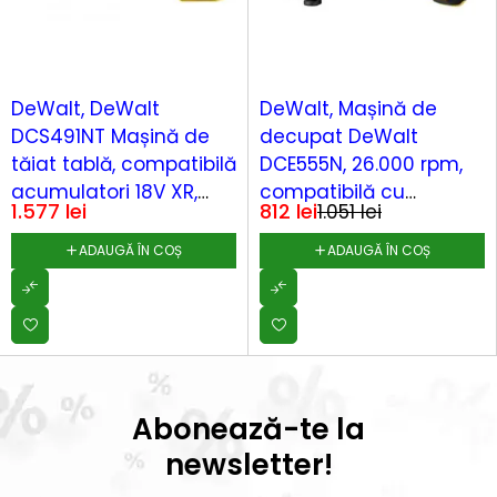
-23%
DeWalt, DeWalt
DeWalt, Mașină de
DCS491NT Mașină de
decupat DeWalt
tăiat tablă, compatibilă
DCE555N, 26.000 rpm,
acumulatori 18V XR,
compatibilă cu
1.577
lei
812
lei
1.051
lei
max 1.3 mm, valiză
acumulatori Li-Ion 18V
TSTAK
XR
ADAUGĂ ÎN COȘ
ADAUGĂ ÎN COȘ
Abonează-te la
newsletter!