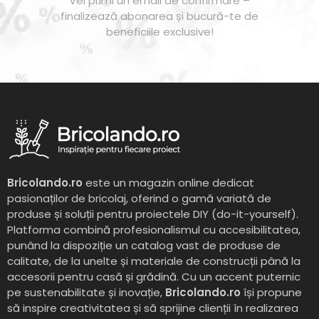
Vei primi un email de confirmare –
finalizează abonarea și bucură-te de
beneficiile exclusive!
Bricolando.ro
este un magazin online dedicat
pasionaților de bricolaj, oferind o gamă variată de
produse și soluții pentru proiectele DIY (do-it-yourself).
Platforma combină profesionalismul cu accesibilitatea,
punând la dispoziție un catalog vast de produse de
calitate, de la unelte și materiale de construcții până la
accesorii pentru casă și grădină. Cu un accent puternic
pe sustenabilitate și inovație,
Bricolando.ro
își propune
să inspire creativitatea și să sprijine clienții în realizarea