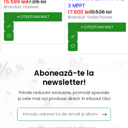
15.599
lei
17.315
lei
3 MPPT
Branduri:
Huawei
17.600
lei
19.536
lei
Branduri:
Solax Power
CITEȘTE MAI MULT
CITEȘTE MAI MULT
Abonează-te la
newsletter!
Prinde reduceri exclusive, promoții speciale
și cele mai noi produse direct în inboxul tău!