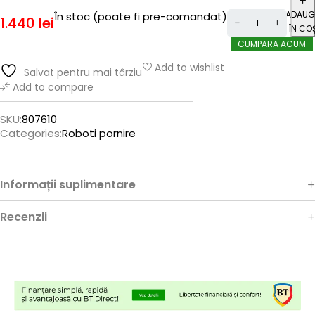
ADAUG
În stoc (poate fi pre-comandat)
1.440
lei
ÎN CO
CUMPARA ACUM
Add to wishlist
Salvat pentru mai târziu
Add to compare
SKU:
807610
Categories:
Roboti pornire
Informații suplimentare
Recenzii