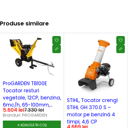
Produse similare
-24%
ProGARDEN TB100E
Tocator resturi
vegetale, 12CP, benzina,
STIHL, Tocator crengi
6mc/h, 65-100mm,
STIHL GH 370.0 S –
5.604
lei
7.330
lei
pornire electrica
motor pe benzină 4
Branduri:
PROGARDEN
timpi, 4,6 CP
ADAUGĂ ÎN COȘ
4.669
lei