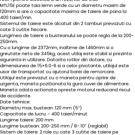
MTL15E poate taia lemn verde cu un diametru maxim de
120mm si are o capacitate maxima de taiere de pana la
400 taieri/min.
Sistemul de taiere este alcatuit din 2 tamburi prevazuti cu
cate 3 cutite fiecare.
Lungimea de taiere a busteanului se poate regla de la 200-
250mm.
Cu o lungime de 2372mm, inaltime de 1460mm si o
greutate neta de 345kg, acest utilaj este stabil si prezinta
siguranta in utilizare. Datorita rotilor din dotare, cu
dimensiunea de 15×6.0-6 si a celor pivotante, utilajul este
usor de transportat cu ajutorul barei de remorcare.
Utilajul este prevazut cu o maneta pentru oprire de
urgenta, maneta pozitionata la gura cuvei de alimentare.
Maneta odata actionata opreste motorul reducand riscul
de accidente.
Date tehnice:
Diametru max. bustean: 120 mm (5″)
Capacitate de lucru: ~ 400 taieri/minut
Lungime taiere: 200 mm
Lungime bustean: 200-250 mm / 8- 10” (reglabil)
Sistem de taiere: 2 role cu cate 3 cutite de taiere pe