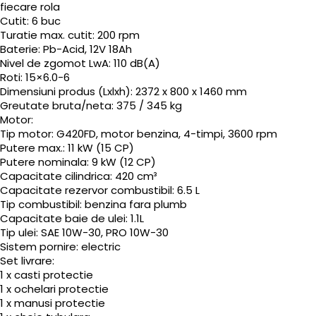
fiecare rola
Cutit: 6 buc
Turatie max. cutit: 200 rpm
Baterie: Pb-Acid, 12V 18Ah
Nivel de zgomot LwA: 110 dB(A)
Roti: 15×6.0-6
Dimensiuni produs (Lxlxh): 2372 x 800 x 1460 mm
Greutate bruta/neta: 375 / 345 kg
Motor:
Tip motor: G420FD, motor benzina, 4-timpi, 3600 rpm
Putere max.: 11 kW (15 CP)
Putere nominala: 9 kW (12 CP)
Capacitate cilindrica: 420 cm³
Capacitate rezervor combustibil: 6.5 L
Tip combustibil: benzina fara plumb
Capacitate baie de ulei: 1.1L
Tip ulei: SAE 10W-30, PRO 10W-30
Sistem pornire: electric
Set livrare:
1 x casti protectie
1 x ochelari protectie
1 x manusi protectie