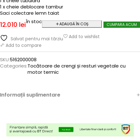
1 x cheie tubulara
1 x cheie deblocare tambur
Saci colectare lemn taiat
În stoc
12.010
lei
ADAUGĂ ÎN COȘ
CUMPARA ACUM
Add to wishlist
Salvat pentru mai târziu
Add to compare
SKU:
5162000008
Categories:
Tocătoare de crengi și resturi vegetale cu
motor termic
Informații suplimentare